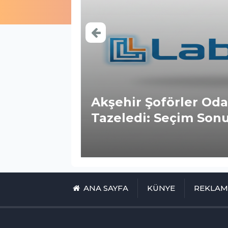
na Erdi:
Akşehir Şoförler Oda
Tazeledi: Seçim Sonu
ANA SAYFA
KÜNYE
REKLA