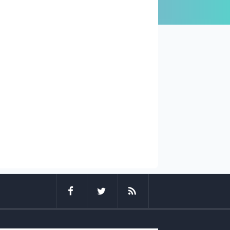
şehirspor’da Cenap Taner Dönemi 
llar Resmen Ayrıldı