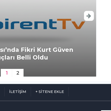
sı’nda Fikri Kurt Güven
Ak
çları Belli Oldu
Yo
1
2
M
İLETİŞİM
+ SİTENE EKLE