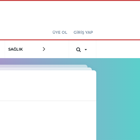
ÜYE OL
GİRİŞ YAP
SAĞLIK
MEDYA
YEREL