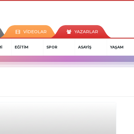
VİDEOLAR
YAZARLAR
İ
EĞİTİM
SPOR
ASAYİŞ
YAŞAM