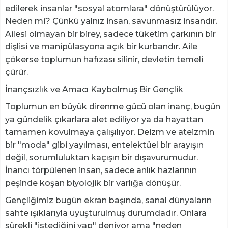
edilerek insanlar "sosyal atomlara" dönüştürülüyor.
Neden mi? Çünkü yalnız insan, savunmasız insandır.
Ailesi olmayan bir birey, sadece tüketim çarkının bir
dişlisi ve manipülasyona açık bir kurbandır. Aile
çökerse toplumun hafızası silinir, devletin temeli
çürür.
​İnançsızlık ve Amacı Kaybolmuş Bir Gençlik
​Toplumun en büyük direnme gücü olan inanç, bugün
ya gündelik çıkarlara alet ediliyor ya da hayattan
tamamen kovulmaya çalışılıyor. Deizm ve ateizmin
bir "moda" gibi yayılması, entelektüel bir arayışın
değil, sorumluluktan kaçışın bir dışavurumudur.
İnancı törpülenen insan, sadece anlık hazlarının
peşinde koşan biyolojik bir varlığa dönüşür.
​Gençliğimiz bugün ekran başında, sanal dünyaların
sahte ışıklarıyla uyuşturulmuş durumdadır. Onlara
sürekli "istediğini yap" deniyor ama "neden