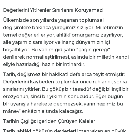
Değerlerini Yitirenler Sınırlarını Koruyamaz!
​Ülkemizde son yıllarda yaşanan toplumsal
değişimlere bakınca yüreğimiz sızlıyor. Milletimizin
temel değerleri eriyor, ahlâkî omurgamız zayıflıyor,
aile yapımız sarsılıyor ve inanç dünyamızın içi
boşaltılıyor. Bu vahim gidişatın "çağın gereği"
denilerek normalleştirilmesi, aslında bir milletin kendi
eliyle hazırladığı hazin bir intihardır.
Tarih, değişmez bir hakikati defalarca teyit etmiştir:
Değerlerini kaybeden toplumlar önce ruhlarını, sonra
sınırlarını yitirler. Bu çöküş bir tesadüf değil; bilinçli bir
erozyonun, sinsi bir yıkımın sonucudur. Eğer bugün
bir uyanışla harekete geçmezsek, yarın hepimiz bu
mânevî enkâzın altında kalacağız.
​Tarihin Çığlığı: İçeriden Çürüyen Kaleler
​Tarih, ahlâkî çöküşün devletleri içten yıkan en büyük