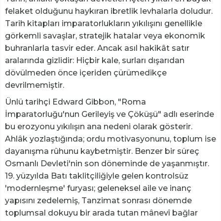
felaket olduğunu haykıran ibretlik levhalarla doludur.
Tarih kitapları imparatorlukların yıkılışını genellikle
görkemli savaşlar, stratejik hatalar veya ekonomik
buhranlarla tasvir eder. Ancak asıl hakikât satır
aralarında gizlidir: Hiçbir kale, surları dışarıdan
dövülmeden önce içeriden çürümedikçe
devrilmemiştir.
​Ünlü tarihçi Edward Gibbon, "Roma
İmparatorluğu'nun Gerileyiş ve Çöküşü" adlı eserinde
bu erozyonu yıkılışın ana nedeni olarak gösterir.
Ahlâk yozlaştığında; ordu motivasyonunu, toplum ise
dayanışma rûhunu kaybetmiştir. Benzer bir süreç
Osmanlı Devleti'nin son döneminde de yaşanmıştır.
19. yüzyılda Batı taklitçiliğiyle gelen kontrolsüz
'modernleşme' furyası; geleneksel aile ve inanç
yapısını zedelemiş, Tanzimat sonrası dönemde
toplumsal dokuyu bir arada tutan mânevî bağlar