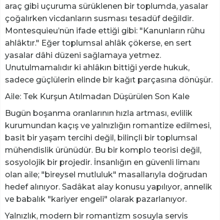
araç gibi uçuruma sürüklenen bir toplumda, yasalar
çoğalırken vicdanların susması tesadüf değildir.
Montesquieu’nün ifade ettiği gibi: "Kanunların rûhu
ahlâktır." Eğer toplumsal ahlâk çökerse, en sert
yasalar dâhi düzeni sağlamaya yetmez.
Unutulmamalıdır ki ahlâkın bittiği yerde hukuk,
sadece güçlülerin elinde bir kağıt parçasına dönüşür.
​Aile: Tek Kurşun Atılmadan Düşürülen Son Kale
​Bugün boşanma oranlarının hızla artması, evlilik
kurumundan kaçış ve yalnızlığın romantize edilmesi,
basit bir yaşam tercihi değil, bilinçli bir toplumsal
mühendislik ürünüdür. Bu bir komplo teorisi değil,
sosyolojik bir projedir. İnsanlığın en güvenli limanı
olan aile; "bireysel mutluluk" masallarıyla doğrudan
hedef alınıyor. Sadâkat alay konusu yapılıyor, annelik
ve babalık "kariyer engeli" olarak pazarlanıyor.
​Yalnızlık, modern bir romantizm sosuyla servis