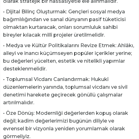
olarak stratejik bir hassasiyetle ele alınmalıdır.
• ​Dijital Bilinç Oluşturmak: Gençleri sosyal medya
bağımlılığından ve sanal dünyanın pasif tüketicisi
olmaktan kurtaracak, onları sorumluluk sahibi
bireyler kılacak millî projeler üretilmelidir.
• ​Medya ve Kültür Politikalarını Revize Etmek: Ahlâkı,
aileyi ve inancı küçümseyen popüler içerikler yerine;
bu değerleri yücelten, estetik ve nitelikli yapımlar
desteklenmelidir.
• ​Toplumsal Vicdanı Canlandırmak: Hukukî
düzenlemelerin yanında, toplumsal vicdanı ve sivil
denetimi harekete geçirecek gönüllü çalışmalar
artırılmalıdır.
• ​Öze Dönüş: Modernliği değerlerden kopuş olarak
değil; kadîm değerlerimizi bugünün diliyle ve
evrensel bir vizyonla yeniden yorumlamak olarak
görmeliyiz.