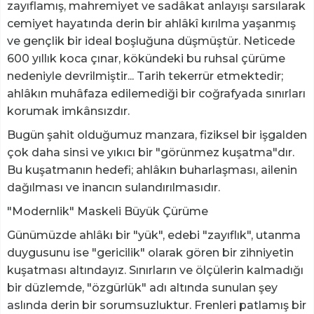
zayıflamış, mahremiyet ve sadâkat anlayışı sarsılarak
cemiyet hayatında derin bir ahlâkî kırılma yaşanmış
ve gençlik bir ideal boşluğuna düşmüştür. Neticede
600 yıllık koca çınar, kökündeki bu ruhsal çürüme
nedeniyle devrilmiştir... Tarih tekerrür etmektedir;
ahlâkın muhâfaza edilemediği bir coğrafyada sınırları
korumak imkânsızdır.
​Bugün şahit olduğumuz manzara, fiziksel bir işgalden
çok daha sinsi ve yıkıcı bir "görünmez kuşatma"dır.
Bu kuşatmanın hedefi; ahlâkın buharlaşması, ailenin
dağılması ve inancın sulandırılmasıdır.
​"Modernlik" Maskeli Büyük Çürüme
​Günümüzde ahlâkı bir "yük", edebi "zayıflık", utanma
duygusunu ise "gericilik" olarak gören bir zihniyetin
kuşatması altındayız. Sınırların ve ölçülerin kalmadığı
bir düzlemde, "özgürlük" adı altında sunulan şey
aslında derin bir sorumsuzluktur. Frenleri patlamış bir