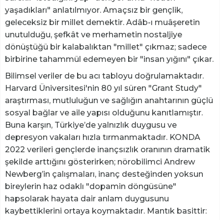
yaşadıkları" anlatılmıyor. Amaçsız bir gençlik,
geleceksiz bir millet demektir. Adâb-ı muâşeretin
unutulduğu, şefkât ve merhametin nostaljiye
dönüştüğü bir kalabalıktan "millet" çıkmaz; sadece
birbirine tahammül edemeyen bir "insan yığını" çıkar.
​Bilimsel veriler de bu acı tabloyu doğrulamaktadır.
Harvard Üniversitesi'nin 80 yıl süren "Grant Study"
araştırması, mutluluğun ve sağlığın anahtarının güçlü
sosyal bağlar ve aile yapısı olduğunu kanıtlamıştır.
Buna karşın, Türkiye’de yalnızlık duygusu ve
depresyon vakaları hızla tırmanmaktadır. KONDA
2022 verileri gençlerde inançsızlık oranının dramatik
şekilde arttığını gösterirken; nörobilimci Andrew
Newberg’in çalışmaları, inanç desteğinden yoksun
bireylerin haz odaklı "dopamin döngüsüne"
hapsolarak hayata dair anlam duygusunu
kaybettiklerini ortaya koymaktadır. Mantık basittir: