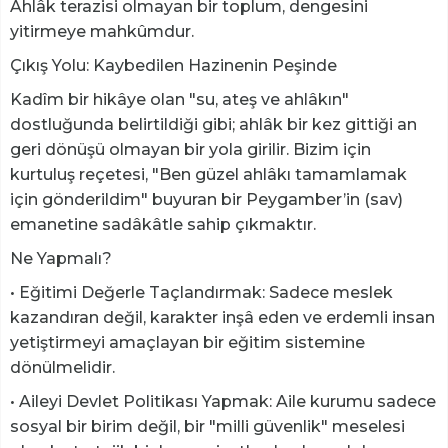
Ahlâk terazisi olmayan bir toplum, dengesini
yitirmeye mahkûmdur.
​Çıkış Yolu: Kaybedilen Hazinenin Peşinde
​Kadîm bir hikâye olan "su, ateş ve ahlâkın"
dostluğunda belirtildiği gibi; ahlâk bir kez gittiği an
geri dönüşü olmayan bir yola girilir. Bizim için
kurtuluş reçetesi, "Ben güzel ahlâkı tamamlamak
için gönderildim" buyuran bir Peygamber’in (sav)
emanetine sadâkâtle sahip çıkmaktır.
​Ne Yapmalı?
• ​Eğitimi Değerle Taçlandırmak: Sadece meslek
kazandıran değil, karakter inşâ eden ve erdemli insan
yetiştirmeyi amaçlayan bir eğitim sistemine
dönülmelidir.
• ​Aileyi Devlet Politikası Yapmak: Aile kurumu sadece
sosyal bir birim değil, bir "milli güvenlik" meselesi