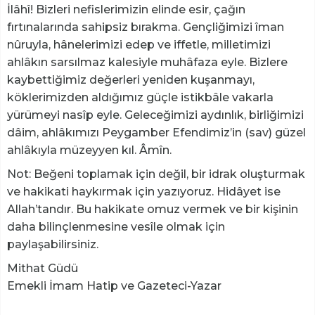
İlâhî! Bizleri nefislerimizin elinde esir, çağın
fırtınalarında sahipsiz bırakma. Gençliğimizi îman
nûruyla, hânelerimizi edep ve iffetle, milletimizi
ahlâkın sarsılmaz kalesiyle muhâfaza eyle. Bizlere
kaybettiğimiz değerleri yeniden kuşanmayı,
köklerimizden aldığımız güçle istikbâle vakarla
yürümeyi nasîp eyle. Geleceğimizi aydınlık, birliğimizi
dâim, ahlâkımızı Peygamber Efendimiz’in (sav) güzel
ahlâkıyla müzeyyen kıl. Âmîn.
Not: Beğeni toplamak için değil, bir idrak oluşturmak
ve hakikati haykırmak için yazıyoruz. Hidâyet ise
Allah’tandır. Bu hakikate omuz vermek ve bir kişinin
daha bilinçlenmesine vesîle olmak için
paylaşabilirsiniz.
​Mithat Güdü
Emekli İmam Hatip ve Gazeteci-Yazar