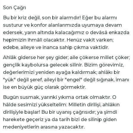
​Son Çağrı
​Bu bir kriz değil, son bir alarmdır! Eğer bu alarmı
susturur ve konfor alanlarımızda uyumaya devam
edersek, yarın altında kalacağımız o devâsâ enkazda
hepimizin ihmâli olacaktır. Henüz vakit varken;
edebe, aileye ve inanca sahip çıkma vaktidir.
​Ahlâk giderse her şey gider; aile çökerse millet çöker;
gençlik kaybolursa gelecek silinir. Bizim görevimiz,
değerlerimizi yeniden ayağa kaldırmak; ahlâkı bir
"yük" değil şeref, aileyi bir "engel" değil sığınak, îmanı
ise en büyük güç olarak görmektir.
​Bugün susmak, yarınki yıkıma ortak olmaktır. O
hâlde sesimizi yükseltelim: Milletin dirilişi, ahlâkın
dirilişiyle başlar! Bu bir uyanış çağrısıdır; ya şimdi
harekete geçeriz ya da tarih bizi de silinip giden
medeniyetlerin arasına yazacaktır.