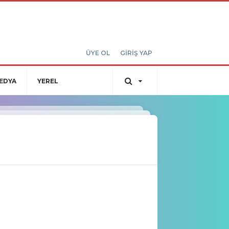
ÜYE OL
GİRİŞ YAP
EDYA
YEREL