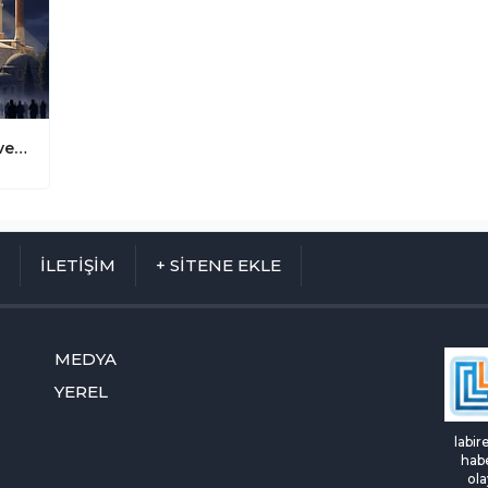
Berat Kandili: Kaderin Tayin Edildiği ve Bağışlanma Kapılarının Açıldığı Mübarek Gece
M
İLETİŞİM
+ SİTENE EKLE
MEDYA
YEREL
labir
habe
ola