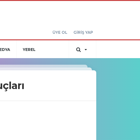
ÜYE OL
GİRİŞ YAP
EDYA
YEREL
çları