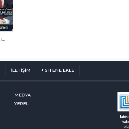
Gençlerin Siyasi Eğilimleri Mercek Altında: "Türkiye Genç Seçmen Endeksi" Başlıyor
M
İLETİŞİM
+ SİTENE EKLE
MEDYA
YEREL
labir
habe
ola