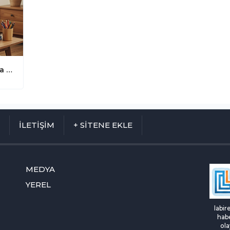
Sömestir Tatili Başlıyor: Karne Notuna Değil, Çabaya Odaklanın
M
İLETİŞİM
+ SİTENE EKLE
MEDYA
YEREL
labir
habe
ola