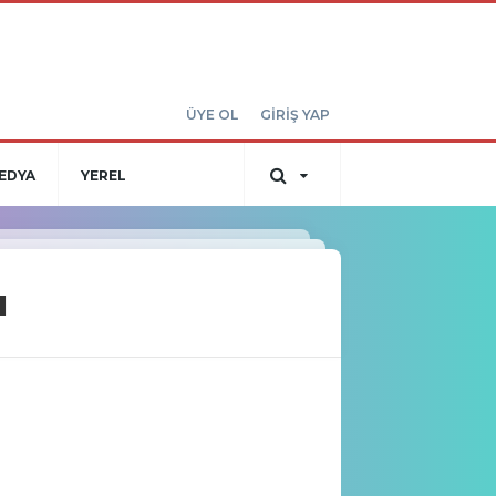
ÜYE OL
GİRİŞ YAP
EDYA
YEREL
ı