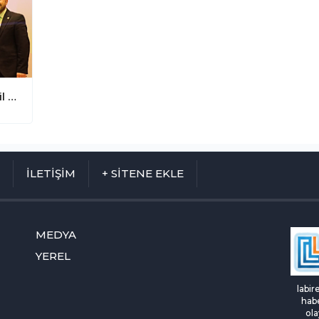
İSTE'den Finansal Uyuşmazlıklara Adil Çözüm: "Helalleşme Endeksi" Modeli Geliştirildi
M
İLETİŞİM
+ SİTENE EKLE
MEDYA
YEREL
labir
habe
ola