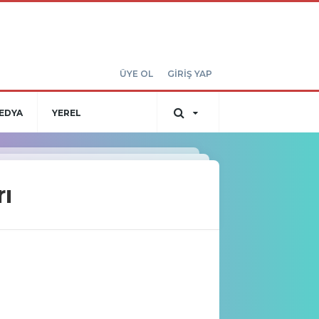
ÜYE OL
GİRİŞ YAP
EDYA
YEREL
ı