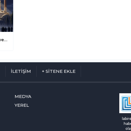
Berat Kandili: Kaderin Tayin Edildiği ve Bağışlanma Kapılarının Açıldığı Mübarek Gece
M
İLETİŞİM
+ SİTENE EKLE
MEDYA
YEREL
labir
habe
ola