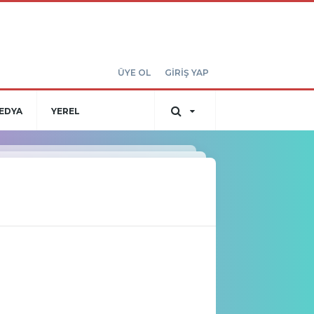
ÜYE OL
GİRİŞ YAP
EDYA
YEREL