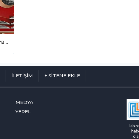
Denizli'de Eğitime Büyük Destek: 35. "Bırakın Kızlar Okusun" Kütüphanesi Açılıyor
M
İLETİŞİM
+ SİTENE EKLE
MEDYA
YEREL
labir
habe
ola