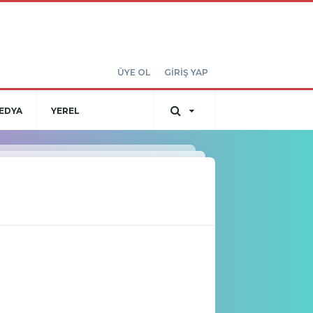
ÜYE OL
GİRİŞ YAP
EDYA
YEREL