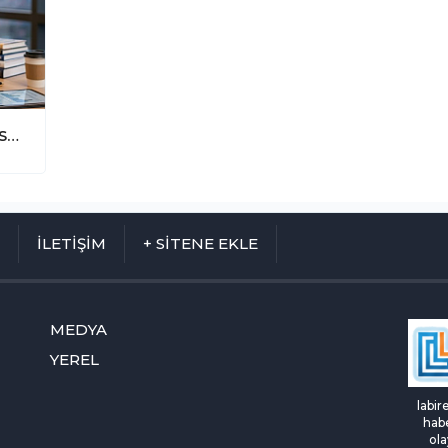
İSG Sınavlarında Başarının Formülü: İSG Sınav Okulu ile Hedefinize Ulaşın!
M
İLETİŞİM
+ SİTENE EKLE
MEDYA
YEREL
labir
habe
ola