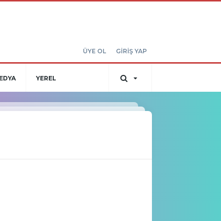
ÜYE OL
GİRİŞ YAP
EDYA
YEREL