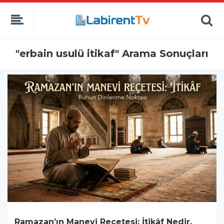
"erbain usulü itikaf" Arama Sonuçları
Ramazan’ın Manevi Reçetesi: İtikâf Nedir,