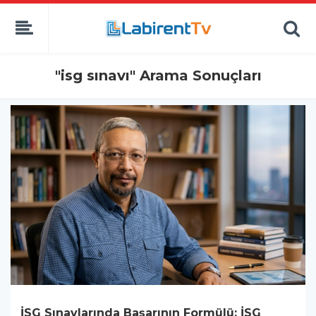
"isg sınavı" Arama Sonuçları
İSG Sınavlarında Başarının Formülü: İSG