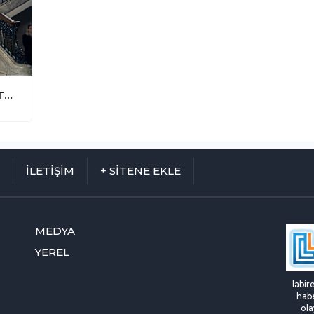
Kıbrıs'ta Kiliseden Provokatif Çıkış! "Türkiye'nin Hedefi Adanın Tamamı"
M
İLETİŞİM
+ SİTENE EKLE
MEDYA
YEREL
labir
habe
ola