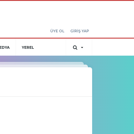
ÜYE OL
GİRİŞ YAP
EDYA
YEREL