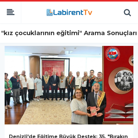
"kız çocuklarının eğitimi" Arama Sonuçları
Denizli'de Eğitime Büyük Destek: 35. "Bırakın