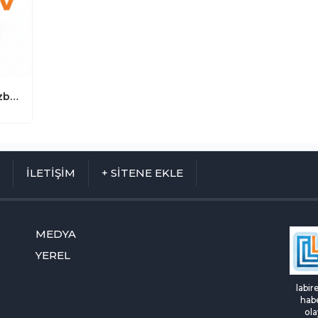
AK Parti Konya Milletvekili Selman Özboyacı’nın Acı Günü: Feride Özboyacı Vefat Etti
M
İLETİŞİM
+ SİTENE EKLE
MEDYA
YEREL
labir
habe
ola