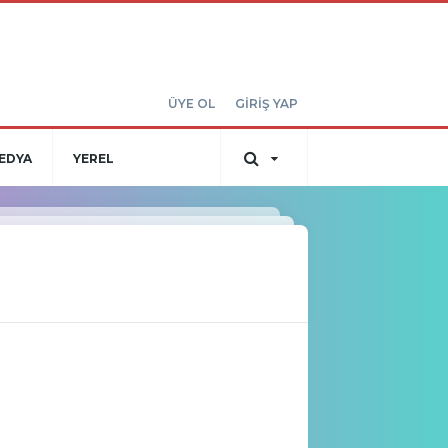
ÜYE OL
GİRİŞ YAP
EDYA
YEREL