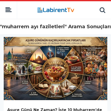
"muharrem ayı faziletleri" Arama Sonuçları
Aşure Günü Ne Zaman? İşte 10 Muharrem’de