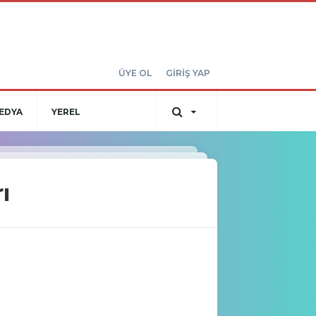
ÜYE OL
GİRİŞ YAP
EDYA
YEREL
ı