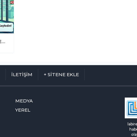
Acil Durumlarda Vakit Kaybetmeyin: En Yakın Nöbetçi Eczane Bir Tık Uzağınızda!
M
İLETİŞİM
+ SİTENE EKLE
MEDYA
YEREL
labir
habe
ola