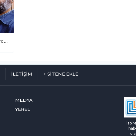
Mahmud Es'ad Coşan'dan Kritik Uyarı: "Asıl Ölçü Şeyhiniz Değil, Resûlullah'tır"
M
İLETİŞİM
+ SİTENE EKLE
MEDYA
YEREL
labir
habe
ola