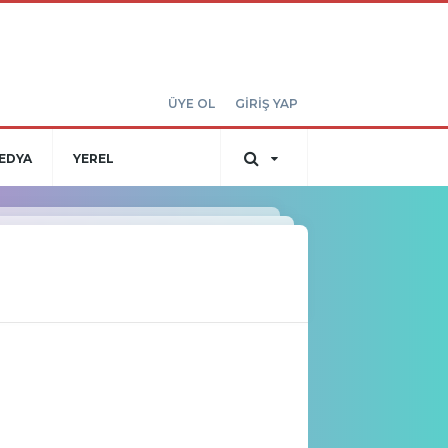
ÜYE OL
GİRİŞ YAP
EDYA
YEREL