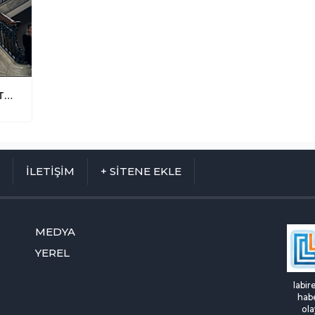
Kıbrıs'ta Kiliseden Provokatif Çıkış! "Türkiye'nin Hedefi Adanın Tamamı"
M
İLETİŞİM
+ SİTENE EKLE
MEDYA
YEREL
labir
habe
ola