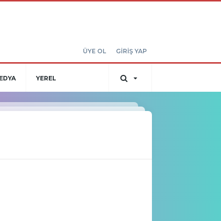
ÜYE OL
GİRİŞ YAP
EDYA
YEREL