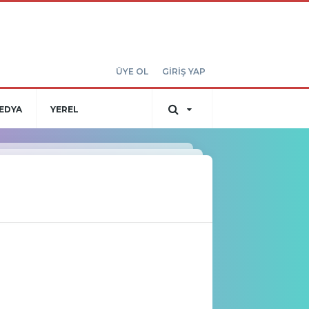
ÜYE OL
GİRİŞ YAP
EDYA
YEREL