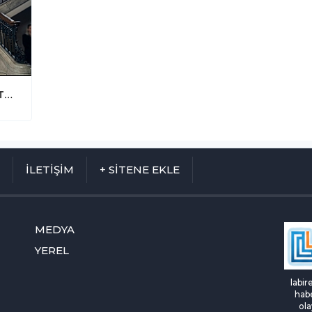
Kıbrıs'ta Kiliseden Provokatif Çıkış! "Türkiye'nin Hedefi Adanın Tamamı"
M
İLETİŞİM
+ SİTENE EKLE
MEDYA
YEREL
labir
habe
ola