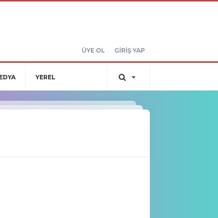
ÜYE OL
GİRİŞ YAP
EDYA
YEREL