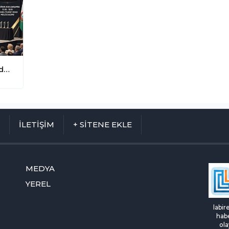
Ankara’da Dev Zirve: Sağlık Turizminde Yapay Zeka ve Gelecek Konuşulacak
M
İLETİŞİM
+ SİTENE EKLE
MEDYA
YEREL
labir
habe
ola