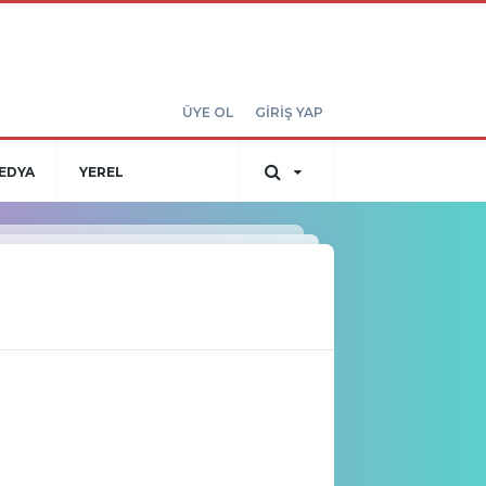
ÜYE OL
GİRİŞ YAP
EDYA
YEREL