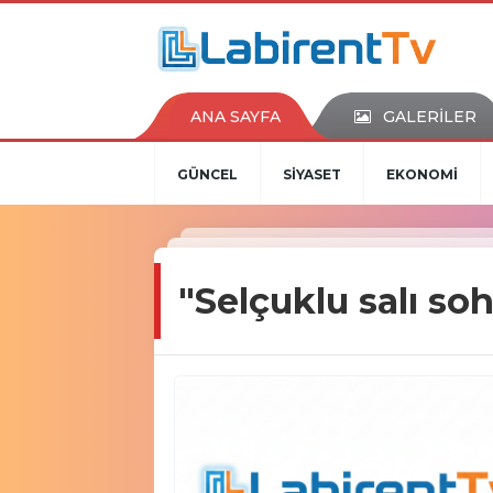
ANA SAYFA
GALERİLER
GÜNCEL
SİYASET
EKONOMİ
"Selçuklu salı so