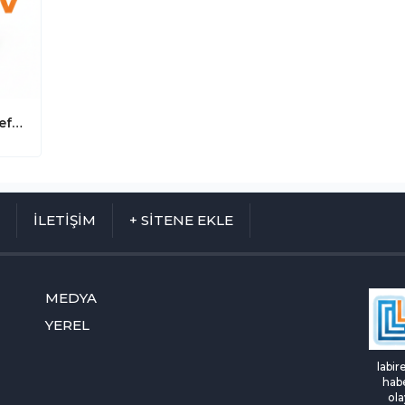
Emekli Müftü Ahmet Poçanoğlu’na Vefa: "70 Yıla 500 Yıllık Değişim Sığdırdık"
M
İLETİŞİM
+ SİTENE EKLE
MEDYA
YEREL
labir
habe
ola