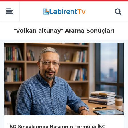
"volkan altunay" Arama Sonuçları
İSG Sınavlarında Başarının Formülü: İSG