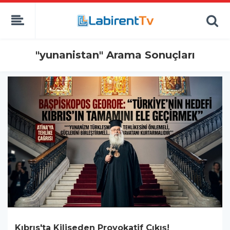
"yunanistan" Arama Sonuçları
Kıbrıs'ta Kiliseden Provokatif Çıkış!