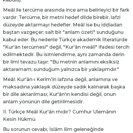
Meâl ile tercüme arasında ince ama belirleyici bir fark
vardır. Tercüme, bir metni hedef dilde birebir, lafzî
düzeyde aktarmayı hedefler. Meâl ise bu iddiadan
baştan vazgeçer; salt bir "anlam özeti" sunduğunu
kabul eder. Bu nedenle Türkçe akademik literatürde
"Kur'ân tercümesi" değil, "Kur'ân meâli" ifadesi tercih
edilmektedir. Bu isimlendirme, aynı zamanda derin
bir ilmî tevazu taşır: "Bu metnin anlamını eksiksiz
aktaramam; sunduğum yalnızca bir yaklaşımdır."
Meâl: Kur'ân-ı Kerîm'in lafzına değil, anlamına ve
maksadına yaklaşık düzeyde sadık kalınarak başka
bir dile aktarılması; Kur'ân'ın kendisi değil, onun
anlam yönünün dile getirilmesidir.
II. Türkçe Meâl Kur'ân mıdır? Cumhur Ulemânın
Kesin Hükmü
Bu sorunun cevabı, İslâm ilim geleneğinde