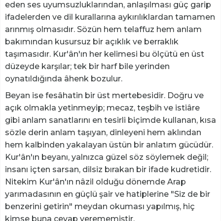
eden ses uyumsuzluklarından, anlaşılması güç garip
ifadelerden ve dil kurallarına aykırılıklardan tamamen
arınmış olmasıdır. Sözün hem telaffuz hem anlam
bakımından kusursuz bir açıklık ve berraklık
taşımasıdır. Kur'ân'ın her kelimesi bu ölçütü en üst
düzeyde karşılar; tek bir harf bile yerinden
oynatıldığında âhenk bozulur.
Beyan ise fesâhatin bir üst mertebesidir. Doğru ve
açık olmakla yetinmeyip; mecaz, teşbih ve istiâre
gibi anlam sanatlarını en tesirli biçimde kullanan, kısa
sözle derin anlam taşıyan, dinleyeni hem aklından
hem kalbinden yakalayan üstün bir anlatım gücüdür.
Kur'ân'ın beyanı, yalnızca güzel söz söylemek değil;
insanı içten sarsan, dilsiz bırakan bir ifade kudretidir.
Nitekim Kur'ân'ın nâzil olduğu dönemde Arap
yarımadasının en güçlü şair ve hatiplerine "Siz de bir
benzerini getirin" meydan okuması yapılmış, hiç
kimse buna cevap verememiştir.