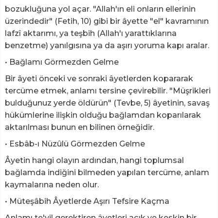
bozukluğuna yol açar. "Allah'ın eli onların ellerinin
üzerindedir" (Fetih, 10) gibi bir âyette "el" kavramının
lafzî aktarımı, ya teşbih (Allah'ı yarattıklarına
benzetme) yanılgısına ya da aşırı yoruma kapı aralar.
• Bağlamı Görmezden Gelme
Bir âyeti önceki ve sonraki âyetlerden kopararak
tercüme etmek, anlamı tersine çevirebilir. "Müşrikleri
bulduğunuz yerde öldürün" (Tevbe, 5) âyetinin, savaş
hükümlerine ilişkin olduğu bağlamdan koparılarak
aktarılması bunun en bilinen örneğidir.
• Esbâb-ı Nüzûlü Görmezden Gelme
Âyetin hangi olayın ardından, hangi toplumsal
bağlamda indiğini bilmeden yapılan tercüme, anlam
kaymalarına neden olur.
• Müteşâbih Âyetlerde Aşırı Tefsire Kaçma
Anlamı te'vil gerektiren âyetleri açık ve keskin bir