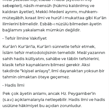
sebepleri), nâsih-mensûh (hükmü kaldırılmış ve
kaldıran âyetler), Mekkî-Medenî ayrımı, muhkem-
müteşâbih, kıraat ilmi ve hurûf-i mukattaa gibi Kur'ân
ilimlerini bilmelidir. Esbâb-ı nüzûlü bilmeden âyetin
bağlamını yakalamak mümkün değildir.
• Tefsir İlmine Vakıfiyet
Kur'ân'ı Kur'ân'la, Kur'ân'ı sünnetle tefsir etmek,
İslâm tefsir metodolojisinin temelidir. Meâl yazarının
sahih hadis külliyatını, sahâbe ve tâbiîn tefsirlerini,
klasik tefsir kaynaklarını bilmesi gerekir. Aksi
takdirde "kişisel anlayış", ilmî dayanaktan yoksun bir
tahmin olmaktan öteye geçemez.
• Hadis İlmi
Pek çok âyetin anlamı, ancak Hz. Peygamber'in
(s.a.v.) açıklamalarıyla netleşebilir. Hadis ilmi ve hadis
usûlüne hâkimiyet bu açıdan zorunludur.