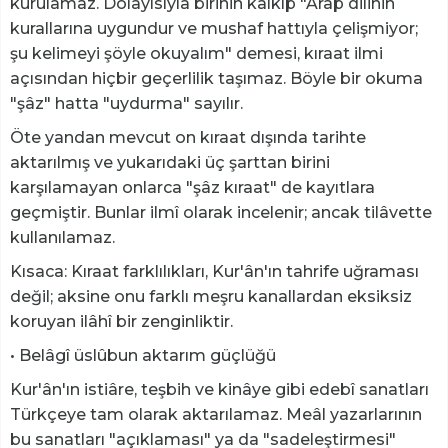
kurulamaz. Dolayısıyla birinin kalkıp "Arap dilinin
kurallarına uygundur ve mushaf hattıyla çelişmiyor;
şu kelimeyi şöyle okuyalım" demesi, kıraat ilmi
açısından hiçbir geçerlilik taşımaz. Böyle bir okuma
"şâz" hatta "uydurma" sayılır.
Öte yandan mevcut on kıraat dışında tarihte
aktarılmış ve yukarıdaki üç şarttan birini
karşılamayan onlarca "şâz kıraat" de kayıtlara
geçmiştir. Bunlar ilmî olarak incelenir; ancak tilâvette
kullanılamaz.
Kısaca: Kıraat farklılıkları, Kur'ân'ın tahrife uğraması
değil; aksine onu farklı meşru kanallardan eksiksiz
koruyan ilâhî bir zenginliktir.
• Belâgî üslûbun aktarım güçlüğü
Kur'ân'ın istiâre, teşbih ve kinâye gibi edebî sanatları
Türkçeye tam olarak aktarılamaz. Meâl yazarlarının
bu sanatları "açıklaması" ya da "sadeleştirmesi"