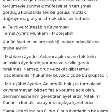
tercümeyle sunmak; müfessirlerin tartışmalı
gördüğü konularda tek bir görüşü mutlak
doğruymuş gibi yansıtmak ciddi bir hatadır.
► Te'vil ve Müteşâbih Kavramları
Temel Ayrım: Muhkem - Müteşâbih
Kur'ân âyetleri anlam açıklığı bakımından iki ana
gruba ayrılır:
• Muhkem âyetler: Anlamı açık, net ve tek türlü
anlaşılan âyetlerdir; yoruma ve te'vile gerek
bırakmaz. Namaz, oruç ve zekât gibi temel
ibadetlere dair hükümler büyük ölçüde bu gruptadır.
• Müteşâbih âyetler: Anlamı ilk bakışta tam olarak
kavranamayan, birden fazla yoruma açık olan,
derinlemesine ilim gerektiren âyetlerdir. Nitekim
Kur'ân'ın kendisi bu ayrıma açıkça işaret eder:
"Sana Kitab'ı indiren O'dur. Onun âyetlerinin bir kısmı