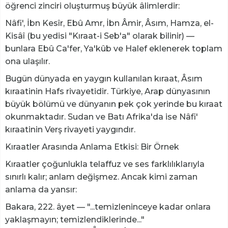
öğrenci zinciri oluşturmuş büyük âlimlerdir:
Nâfi', İbn Kesîr, Ebû Amr, İbn Âmir, Âsım, Hamza, el-
Kisâî (bu yedisi "Kıraat-i Seb'a" olarak bilinir) —
bunlara Ebû Ca'fer, Ya'kûb ve Halef eklenerek toplam
ona ulaşılır.
Bugün dünyada en yaygın kullanılan kıraat, Âsım
kıraatinin Hafs rivayetidir. Türkiye, Arap dünyasının
büyük bölümü ve dünyanın pek çok yerinde bu kıraat
okunmaktadır. Sudan ve Batı Afrika'da ise Nâfi'
kıraatinin Verş rivayeti yaygındır.
Kıraatler Arasında Anlama Etkisi: Bir Örnek
Kıraatler çoğunlukla telaffuz ve ses farklılıklarıyla
sınırlı kalır; anlam değişmez. Ancak kimi zaman
anlama da yansır:
Bakara, 222. âyet — "...temizleninceye kadar onlara
yaklaşmayın; temizlendiklerinde..."