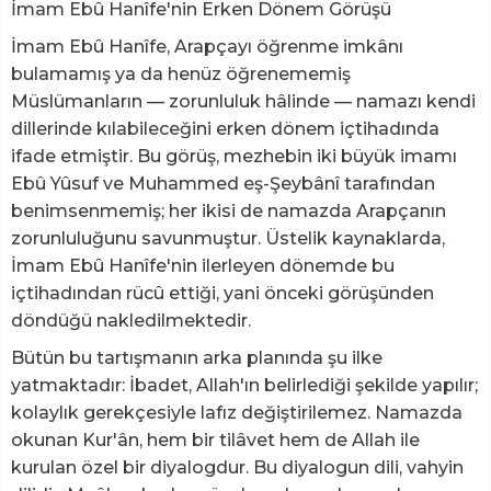
İmam Ebû Hanîfe'nin Erken Dönem Görüşü
İmam Ebû Hanîfe, Arapçayı öğrenme imkânı
bulamamış ya da henüz öğrenememiş
Müslümanların — zorunluluk hâlinde — namazı kendi
dillerinde kılabileceğini erken dönem içtihadında
ifade etmiştir. Bu görüş, mezhebin iki büyük imamı
Ebû Yûsuf ve Muhammed eş-Şeybânî tarafından
benimsenmemiş; her ikisi de namazda Arapçanın
zorunluluğunu savunmuştur. Üstelik kaynaklarda,
İmam Ebû Hanîfe'nin ilerleyen dönemde bu
içtihadından rücû ettiği, yani önceki görüşünden
döndüğü nakledilmektedir.
Bütün bu tartışmanın arka planında şu ilke
yatmaktadır: İbadet, Allah'ın belirlediği şekilde yapılır;
kolaylık gerekçesiyle lafız değiştirilemez. Namazda
okunan Kur'ân, hem bir tilâvet hem de Allah ile
kurulan özel bir diyalogdur. Bu diyalogun dili, vahyin