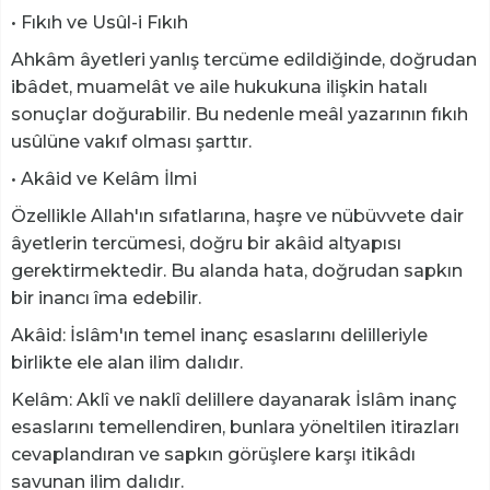
• Fıkıh ve Usûl-i Fıkıh
Ahkâm âyetleri yanlış tercüme edildiğinde, doğrudan
ibâdet, muamelât ve aile hukukuna ilişkin hatalı
sonuçlar doğurabilir. Bu nedenle meâl yazarının fıkıh
usûlüne vakıf olması şarttır.
• Akâid ve Kelâm İlmi
Özellikle Allah'ın sıfatlarına, haşre ve nübüvvete dair
âyetlerin tercümesi, doğru bir akâid altyapısı
gerektirmektedir. Bu alanda hata, doğrudan sapkın
bir inancı îma edebilir.
Akâid: İslâm'ın temel inanç esaslarını delilleriyle
birlikte ele alan ilim dalıdır.
Kelâm: Aklî ve naklî delillere dayanarak İslâm inanç
esaslarını temellendiren, bunlara yöneltilen itirazları
cevaplandıran ve sapkın görüşlere karşı itikâdı
savunan ilim dalıdır.