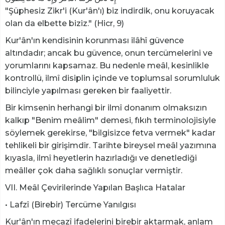
"Şüphesiz Zikr'i (Kur'ân'ı) biz indirdik, onu koruyacak
olan da elbette biziz." (Hicr, 9)
Kur'ân'ın kendisinin korunması ilâhî güvence
altındadır; ancak bu güvence, onun tercümelerini ve
yorumlarını kapsamaz. Bu nedenle meâl, kesinlikle
kontrollü, ilmî disiplin içinde ve toplumsal sorumluluk
bilinciyle yapılması gereken bir faaliyettir.
Bir kimsenin herhangi bir ilmî donanım olmaksızın
kalkıp "Benim meâlim" demesi, fıkıh terminolojisiyle
söylemek gerekirse, "bilgisizce fetva vermek" kadar
tehlikeli bir girişimdir. Tarihte bireysel meâl yazımına
kıyasla, ilmî heyetlerin hazırladığı ve denetlediği
meâller çok daha sağlıklı sonuçlar vermiştir.
VII. Meâl Çevirilerinde Yapılan Başlıca Hatalar
• Lafzî (Birebir) Tercüme Yanılgısı
Kur'ân'ın mecazî ifadelerini birebir aktarmak, anlam