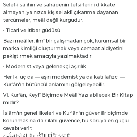
Selef-i sâlihîn ve sahâbenin tefsirlerini dikkate
almayan, yalnızca kişisel aklî çıkarıma dayanan
tercümeler, meâl değil kurgudur.
• Ticarî ve itibar güdüsü
Bazı meâller, ilmî bir çalışmadan çok, kurumsal bir
marka kimliği oluşturmak veya cemaat aidiyetini
pekiştirmek amacıyla yazılmaktadır.
• Modernist veya gelenekçi aşırılık
Her iki uç da — aşırı modernist ya da katı lafızcı —
Kur'ân'ın bütüncül anlamını gölgeleyebilir.
VI. Kur'ân, Keyfî Biçimde Meâli Yazılabilecek Bir Kitap
mıdır?
İslâm'ın genel ilkeleri ve Kur'ân'ın güvenilir biçimde
korunmasına dair ilâhî güvence, bu soruya en güçlü
cevabı verir:
إِنَّا نَحْنُ نَزَّلْنَا الذِّكْرَ وَإِنَّا لَهُ لَحَافِظُونَ