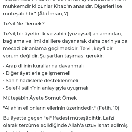
muhkemdir ki bunlar Kitab'ın anasıdır. Diğerleri ise
müteşâbihtir." (Âl-i İmrân, 7)
Te'vil Ne Demek?
Te'vil; bir âyetin ilk ve zahirî (yüzeysel) anlamından,
bağlama ve ilmî delillere dayanarak daha derin ya da
mecazî bir anlama geçilmesidir. Te'vil, keyfî bir
yorum değildir. Şu şartları taşıması gerekir:
• Arap dilinin kurallarına dayanmalı
• Diğer âyetlerle çelişmemeli
• Sahih hadislerle desteklenmeli
• Selef-i sâlihînin anlayışıyla uyuşmalı
Müteşâbih Âyete Somut Örnek
"Allah'ın eli onların ellerinin üzerindedir." (Fetih, 10)
Bu âyette geçen "el" ifadesi müteşâbihtir. Lafzî
olarak tercüme edildiğinde Allah'a uzuv isnat edilmiş