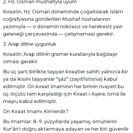
2. Hz. Osman mushafıyla uyum
Kıraatin, Hz. Osman döneminde çoğaltılarak İslâm
coğrafyasına gönderilen Mushaf nüshalarının
yazımıyla — o dönemin noktasız ve harekesiz yazı
geleneği çerçevesinde — çelişmemesi gerekir.
3. Arap diline uygunluk
Kıraatin, Arap dilinin gramer kurallarıyla bağdaşır
olması gerekir.
Bu üç şartı birlikte taşıyan kıraatler sahih; yalnızca bir
ya da ikisini taşıyanlar "şâz" (zayıf/istisnai) kabul
edilmiştir. On kıraat imamının her birinin rivayeti bu
üç ölçütü tam karşıladığı için Kıraat-i Aşere, icmâ ile
meşru kabul edilmiştir.
On Kıraat İmamı Kimlerdir?
Bu imamlar; 8.-9. yüzyıllarda yaşamış, ömürlerini
Kur'ân'ı doğru aktarmaya adayan ve her biri güvenilir