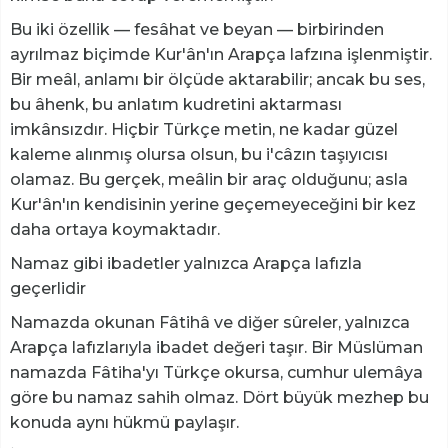
Bu iki özellik — fesâhat ve beyan — birbirinden
ayrılmaz biçimde Kur'ân'ın Arapça lafzına işlenmiştir.
Bir meâl, anlamı bir ölçüde aktarabilir; ancak bu ses,
bu âhenk, bu anlatım kudretini aktarması
imkânsızdır. Hiçbir Türkçe metin, ne kadar güzel
kaleme alınmış olursa olsun, bu i'câzın taşıyıcısı
olamaz. Bu gerçek, meâlin bir araç olduğunu; asla
Kur'ân'ın kendisinin yerine geçemeyeceğini bir kez
daha ortaya koymaktadır.
Namaz gibi ibadetler yalnızca Arapça lafızla
geçerlidir
Namazda okunan Fâtihâ ve diğer sûreler, yalnızca
Arapça lafızlarıyla ibadet değeri taşır. Bir Müslüman
namazda Fâtiha'yı Türkçe okursa, cumhur ulemâya
göre bu namaz sahih olmaz. Dört büyük mezhep bu
konuda aynı hükmü paylaşır.