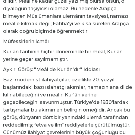
dilidir. Meâl ne kadar güzel yazılmış olursa olsun, o
diyalogun taşıyıcısı olamaz. Bu nedenle Arapça
bilmeyen Müslümanlara ulemânın tavsiyesi, namazı
meâlle kılmak değil; Fâtiha'yı ve kısa sûreleri Arapça
olarak doğru biçimde öğrenmektir.
Müfessirlerin icmâı
Kur'ân tarihinin hiçbir döneminde bir meâl, Kur'ân
yerine geçer sayılmamıştır.
Aykırı Görüş: "Meâl de Kur'ân'dır" İddiası
Bazı modernist ilahiyatçılar, özellikle 20. yüzyıl
başlarındaki bazı ıslahatçı akımlar, namazın ana dilde
kılınabileceğini ve meâlin Kur'ân yerine
geçebileceğini savunmuştur. Türkiye'de 1930'lardaki
tartışmalar bu akımın en belirgin örneğidir. Ancak bu
görüş, dünyanın dört bir yanındaki ulemâ tarafından
reddedilmiş; fetva ve ilmî reddiyelerle çürütülmüştür.
Günümüz ilahiyat çevrelerinin büyük çoğunluğu bu