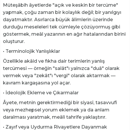
Müteşâbih âyetlerde "açık ve keskin bir tercüme"
yapmak, çoğu zaman bir kolaylık değil; bir yanılgıyı
dayatmaktır. Asırlarca büyük âlimlerin üzerinde
durduğu meseleleri tek cümleyle çözüyormuş gibi
göstermek, meâl yazarının en ağır hatalarından birini
oluşturur.
• Terminolojik Yanlışlıklar
Özellikle akâid ve fıkha dair terimlerin yanlış
tercümesi — örneğin "salât"ı yalnızca "duâ" olarak
vermek veya "zekât"ı "vergi" olarak aktarmak —
kavram kargaşasına yol açar.
• İdeolojik Ekleme ve Çıkarmalar
Âyete, metnin gerektirmediği bir siyasî, tasavvufî
veya mezhepsel yorum eklemek ya da anlam
daralması yaratmak, meâli tahrife yaklaştırır.
• Zayıf veya Uydurma Rivayetlere Dayanmak