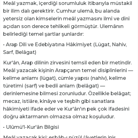
Meâl yazmak, içerdiği sorumluluk itibarıyla müstakil
bir ilim dalı gerektirir. Cumhur ulemâ, bu alanda
yetersiz olan kimselerin meâl yazmasını ilmî ve dînî
açıdan son derece tehlikeli görmüştür. Ulemânın
belirlediği temel şartlar şunlardır:
• Arap Dili ve Edebiyatına Hâkimiyet (Lügat, Nahiv,
Sarf, Belâgat)
Kur'ân, Arap dilinin zirvesini temsil eden bir metindir.
Meâl yazacak kişinin Arapçanın temel disiplinlerini —
kelime anlamı (lügat), cümle yapısı (nahiv), kelime
türetimi (sarf) ve bediî anlam (belâgat) —
derinlemesine bilmesi zorunludur. Özellikle belâgat;
mecaz, istiâre, kinâye ve teşbih gibi sanatlara
hâkimiyeti ifade eder ve Kur'ân'ın pek çok ifadesini
doğru aktarmanın olmazsa olmaz koşuludur.
• Ulûmü'l-Kur'ân Bilgisi
Meâl yazacak kişi; esbâb-ı nüzûl (âyetlerin iniş