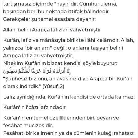
tartışmasız biçimde "hayır"dır. Cumhur ulemâ,
başından beri bu noktada ittifak hâlindedir.
Gerekçeler şu temel esaslara dayanır:
Allah, belirli Arapça lafızları vahyetmiştir
Kur'ân, lafız ve mânâsıyla birlikte İlâhî kelâmdır. Allah,
yalnızca "bir anlam" değil; o anlamı taşıyan belirli
Arapça lafızları vahyetmiştir.
Nitekim Kur'ân'ın bizzat kendisi şöyle buyurur:
إِنَّا أَنزَلْنَاهُ قُرْآنًا عَرَبِيًّا لَّعَلَّكُمْ تَعْقِلُونَ
"Şüphesiz biz onu, anlayasınız diye Arapça bir Kur'ân
olarak indirdik." (Yûsuf, 2)
Lafız ayrıldığında, Kur'ân'ın kendisi de ortada kalmaz.
Kur'ân'ın i'câzı lafzındadır
Kur'ân'ın en temel özelliklerinden biri, beyan ve
fesâhat mucizesidir.
Fesâhat; bir kelimenin ya da cümlenin kulağı rahatsız