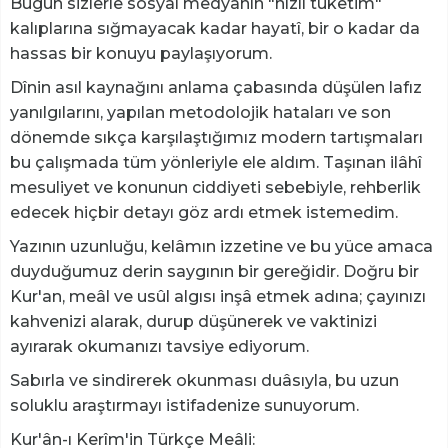
​Bugün sizlerle sosyal medyanın "hızlı tüketim"
kalıplarına sığmayacak kadar hayatî, bir o kadar da
hassas bir konuyu paylaşıyorum.
​Dînin asıl kaynağını anlama çabasında düşülen lafız
yanılgılarını, yapılan metodolojik hataları ve son
dönemde sıkça karşılaştığımız modern tartışmaları
bu çalışmada tüm yönleriyle ele aldım. Taşınan ilâhî
mesuliyet ve konunun ciddiyeti sebebiyle, rehberlik
edecek hiçbir detayı göz ardı etmek istemedim.
​Yazının uzunluğu, kelâmın izzetine ve bu yüce amaca
duyduğumuz derin saygının bir gereğidir. Doğru bir
Kur'an, meâl ve usûl algısı inşâ etmek adına; çayınızı
kahvenizi alarak, durup düşünerek ve vaktinizi
ayırarak okumanızı tavsiye ediyorum.
​Sabırla ve sindirerek okunması duâsıyla, bu uzun
soluklu araştırmayı istifadenize sunuyorum.
Kur'ân-ı Kerîm'in Türkçe Meâli: