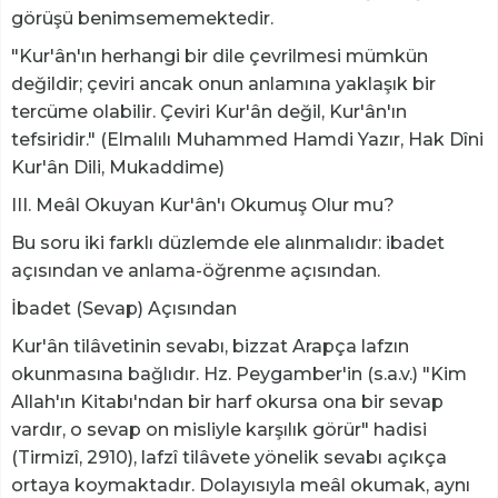
görüşü benimsememektedir.
"Kur'ân'ın herhangi bir dile çevrilmesi mümkün
değildir; çeviri ancak onun anlamına yaklaşık bir
tercüme olabilir. Çeviri Kur'ân değil, Kur'ân'ın
tefsiridir." (Elmalılı Muhammed Hamdi Yazır, Hak Dîni
Kur'ân Dili, Mukaddime)
III. Meâl Okuyan Kur'ân'ı Okumuş Olur mu?
Bu soru iki farklı düzlemde ele alınmalıdır: ibadet
açısından ve anlama-öğrenme açısından.
İbadet (Sevap) Açısından
Kur'ân tilâvetinin sevabı, bizzat Arapça lafzın
okunmasına bağlıdır. Hz. Peygamber'in (s.a.v.) "Kim
Allah'ın Kitabı'ndan bir harf okursa ona bir sevap
vardır, o sevap on misliyle karşılık görür" hadisi
(Tirmizî, 2910), lafzî tilâvete yönelik sevabı açıkça
ortaya koymaktadır. Dolayısıyla meâl okumak, aynı