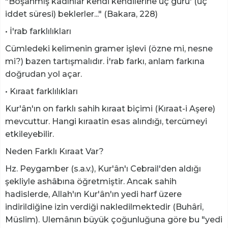
"Boşanmış kadınlar kendi kendilerine üç gurû' (üç
iddet süresi) beklerler..." (Bakara, 228)
• İ'rab farklılıkları
Cümledeki kelimenin gramer işlevi (özne mi, nesne
mi?) bazen tartışmalıdır. İ'rab farkı, anlam farkına
doğrudan yol açar.
• Kıraat farklılıkları
Kur'ân'ın on farklı sahih kıraat biçimi (Kıraat-i Aşere)
mevcuttur. Hangi kıraatin esas alındığı, tercümeyi
etkileyebilir.
Neden Farklı Kıraat Var?
Hz. Peygamber (s.a.v.), Kur'ân'ı Cebrail'den aldığı
şekliyle ashâbına öğretmiştir. Ancak sahih
hadislerde, Allah'ın Kur'ân'ın yedi harf üzere
indirildiğine izin verdiği nakledilmektedir (Buhârî,
Müslim). Ulemânın büyük çoğunluğuna göre bu "yedi