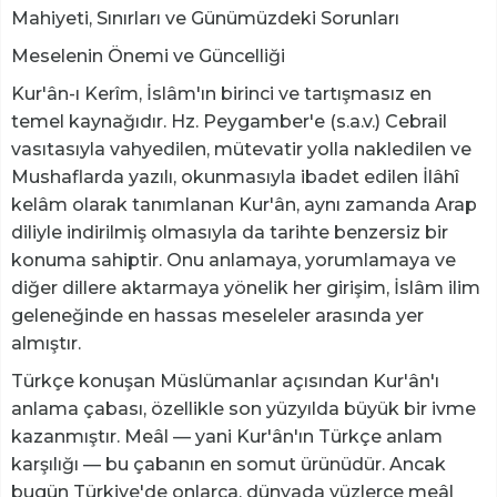
Mahiyeti, Sınırları ve Günümüzdeki Sorunları
Meselenin Önemi ve Güncelliği
Kur'ân-ı Kerîm, İslâm'ın birinci ve tartışmasız en
temel kaynağıdır. Hz. Peygamber'e (s.a.v.) Cebrail
vasıtasıyla vahyedilen, mütevatir yolla nakledilen ve
Mushaflarda yazılı, okunmasıyla ibadet edilen İlâhî
kelâm olarak tanımlanan Kur'ân, aynı zamanda Arap
diliyle indirilmiş olmasıyla da tarihte benzersiz bir
konuma sahiptir. Onu anlamaya, yorumlamaya ve
diğer dillere aktarmaya yönelik her girişim, İslâm ilim
geleneğinde en hassas meseleler arasında yer
almıştır.
Türkçe konuşan Müslümanlar açısından Kur'ân'ı
anlama çabası, özellikle son yüzyılda büyük bir ivme
kazanmıştır. Meâl — yani Kur'ân'ın Türkçe anlam
karşılığı — bu çabanın en somut ürünüdür. Ancak
bugün Türkiye'de onlarca, dünyada yüzlerce meâl