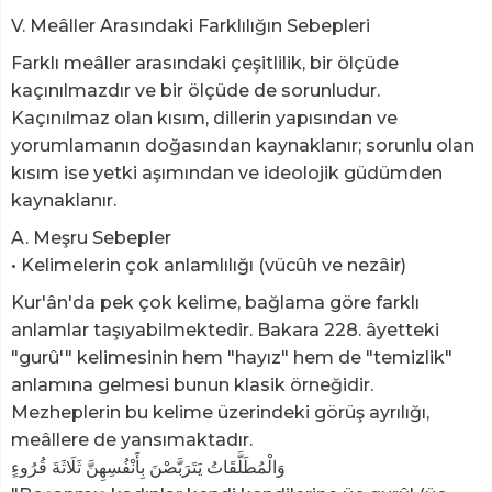
V. Meâller Arasındaki Farklılığın Sebepleri
Farklı meâller arasındaki çeşitlilik, bir ölçüde
kaçınılmazdır ve bir ölçüde de sorunludur.
Kaçınılmaz olan kısım, dillerin yapısından ve
yorumlamanın doğasından kaynaklanır; sorunlu olan
kısım ise yetki aşımından ve ideolojik güdümden
kaynaklanır.
A. Meşru Sebepler
• Kelimelerin çok anlamlılığı (vücûh ve nezâir)
Kur'ân'da pek çok kelime, bağlama göre farklı
anlamlar taşıyabilmektedir. Bakara 228. âyetteki
"gurû'" kelimesinin hem "hayız" hem de "temizlik"
anlamına gelmesi bunun klasik örneğidir.
Mezheplerin bu kelime üzerindeki görüş ayrılığı,
meâllere de yansımaktadır.
وَالْمُطَلَّقَاتُ يَتَرَبَّصْنَ بِأَنْفُسِهِنَّ ثَلَاثَةَ قُرُوءٍ