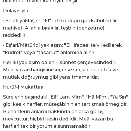
olur ki bu, tevhid inancıyla çelişir.
Dolayısıyla:
• Selefî yaklaşım: "El" lafzı olduğu gibi kabul edilir,
mahiyeti Allah'a bırakılır, teşbih (benzetme)
reddedilir.
• Eş'arî/Mâtürîdî yaklaşım: "El" ifadesi te'vil edilerek
"kudret" veya "tasarruf" anlamına alınır.
Her iki yaklaşım da ehl-i sünnet çerçevesindedir.
Meâl yazarı hangisini seçerse seçsin, bunu tek ve
mutlak doğruymuş gibi yansıtmamalıdır.
Hurûf-i Mukattaa
Sûrelerin başındaki "Elif Lâm Mîm", "Hâ Mîm", "Yâ Sîn"
gibi kesik harfler, müteşâbihin en tartışmalı örneğidir.
Bu harflerin anlamı hakkında onlarca görüş
mevcuttur; hiçbiri kesin değildir. Meâl yazarı bu
harfleri tek bir yorumla sunmamalıdır.