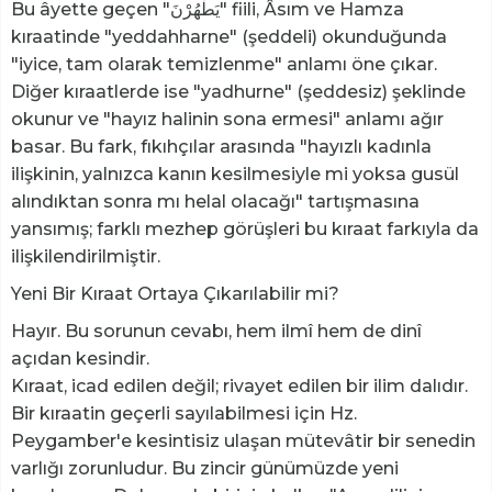
Bu âyette geçen "يَطْهُرْنَ" fiili, Âsım ve Hamza
kıraatinde "yeddahharne" (şeddeli) okunduğunda
"iyice, tam olarak temizlenme" anlamı öne çıkar.
Diğer kıraatlerde ise "yadhurne" (şeddesiz) şeklinde
okunur ve "hayız halinin sona ermesi" anlamı ağır
basar. Bu fark, fıkıhçılar arasında "hayızlı kadınla
ilişkinin, yalnızca kanın kesilmesiyle mi yoksa gusül
alındıktan sonra mı helal olacağı" tartışmasına
yansımış; farklı mezhep görüşleri bu kıraat farkıyla da
ilişkilendirilmiştir.
Yeni Bir Kıraat Ortaya Çıkarılabilir mi?
Hayır. Bu sorunun cevabı, hem ilmî hem de dinî
açıdan kesindir.
Kıraat, icad edilen değil; rivayet edilen bir ilim dalıdır.
Bir kıraatin geçerli sayılabilmesi için Hz.
Peygamber'e kesintisiz ulaşan mütevâtir bir senedin
varlığı zorunludur. Bu zincir günümüzde yeni