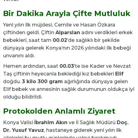
Bir Dakika Arayla Çifte Mutluluk
Yeni yılın ilk müjdesi, Cemile ve Hasan Özkara
çiftinden geldi. Çiftin
Alparslan
adını verdikleri erkek
bebekleri, saat tam
00.02
’de sağlıklı bir şekilde
dünyaya gelerek Konya’nın 2026 yılındaki ilk bebeği
unvanını aldı.
Hemen ardından, saat
00.03
’te ise Kader ve Nevzat
Taş çiftinin heyecanla beklediği kız bebekleri
Elif
doğdu.
3 kilo 300 gram
ağırlığında dünyaya gelen
Elif bebek ve annesinin sağlık durumunun oldukça iyi
olduğu bildirildi.
Protokolden Anlamlı Ziyaret
Konya Valisi
İbrahim Akın
ve İl Sağlık Müdürü
Doç.
Dr. Yusuf Yavuz
, hastaneye giderek yeni yılın ilk
ailelerini bu mutlu günlerinde yalnız bırakmadı.