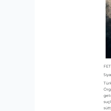
FET
Siy
​Tür
Örg
gel
suç
sütt