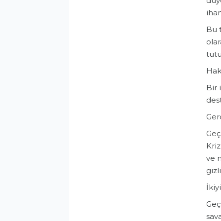
duyd
ihan
​Bu
ola
tut
​Ha
​Bir
dest
​Ge
Geç
Kriz
ve m
giz
​İk
Geçm
sava