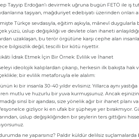
ep Tayyip Erdoğan’ı devirmek uğruna bugün FETÖ ile iş tuta
danlarına taşıyan, mağduriyet edebiyatı üzerinden onları ak
çmişte Türkçe sevdasıyla, eğitim aşkıyla, mânevî duygularl
ek yüzü, üslup değişikliği ve devlete olan ihaneti anlaşıldığı
ardan uzaklaşan, bu terör örgütüne karşı cephe alan insanl
ce bilgisizlik değil, tescilli bir kötü niyettir.
kâti İdrak Etmek İçin Bir Örnek: Evlilik ve İhanet
leyi ideolojik kalıplardan çıkarıp, herkesin ilk bakışta hak 
eklikle; bir evlilik metaforuyla ele alalım:
nün ki bir insanla 30-40 yıldır evlisiniz. Yıllarca aynı yastığa
iren mutlu ve huzurlu bir yuva kurmuşsunuz. Ancak eşinizin 
adığı sinsî bir ajandası, size yönelik ağır bir ihanet planı va
esyonelce gizliyor ki en ufak bir şüpheye yer bırakmıyor. Gün
arından, üslup değişikliğinden bir şeylerin ters gittiğini 
lıyorsunuz.
durumda ne yaparsınız? Paldır küldür delilsiz suçlamalard