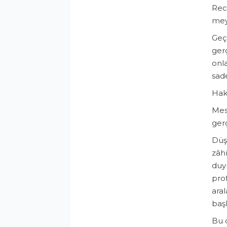
Rec
mey
​Ge
gerç
onl
sade
Haki
Mese
gerç
Düşü
zâh
duym
prof
aral
baş
Bu 