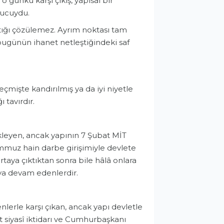
o günkü karşı çıkış, yapısal bir
nucuydu.
tığı çözülemez. Ayrım noktası tam
bugünün ihanet netleştiğindeki saf
eçmişte kandırılmış ya da iyi niyetle
 tavırdır.
kleyen, ancak yapının 7 Şubat MİT
emmuz hain darbe girişimiyle devlete
taya çıktıktan sonra bile hâlâ onlara
ya devam edenlerdir.
nlerle karşı çıkan, ancak yapı devletle
t siyasî iktidarı ve Cumhurbaşkanı