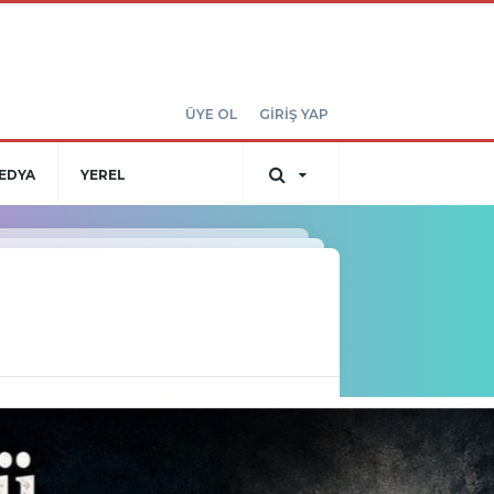
ÜYE OL
GİRİŞ YAP
EDYA
YEREL