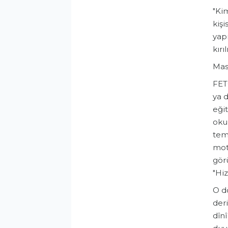
​"Ki
kişi
yapı
kırı
​Ma
​FET
ya d
eğit
okun
temi
moti
görü
"Hiz
​O d
der
dîn