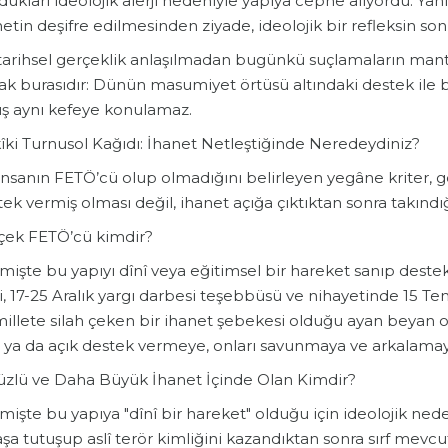
ukları ideolojik alerji nedeniyle yapıya cephe alıyordu. Yani 
etin deşifre edilmesinden ziyade, ideolojik bir refleksin so
 tarihsel gerçeklik anlaşılmadan bugünkü suçlamaların man
rak burasıdır: Dünün masumiyet örtüsü altındaki destek ile 
uş aynı kefeye konulamaz.
kîki Turnusol Kağıdı: İhanet Netleştiğinde Neredeydiniz?
 insanın FETÖ’cü olup olmadığını belirleyen yegâne kriter, g
ek vermiş olması değil, ihanet açığa çıktıktan sonra takındığı
rçek FETÖ’cü kimdir?
mişte bu yapıyı dînî veya eğitimsel bir hareket sanıp deste
i, 17-25 Aralık yargı darbesi teşebbüsü ve nihayetinde 15 T
illete silah çeken bir ihanet şebekesi olduğu ayan beyan or
li ya da açık destek vermeye, onları savunmaya ve arkalama
iyüzlü ve Daha Büyük İhanet İçinde Olan Kimdir?
işte bu yapıya "dînî bir hareket" olduğu için ideolojik nede
şa tutuşup aslî terör kimliğini kazandıktan sonra sırf mevcu