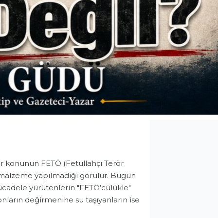
çbir konunun FETÖ (Fetullahçı Terör
 malzeme yapılmadığı görülür. Bugün
ücadele yürütenlerin "FETÖ’cülükle"
ların değirmenine su taşıyanların ise