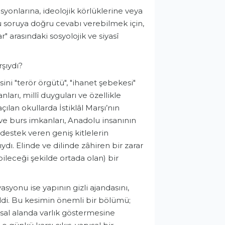
isyonlarına, ideolojik körlüklerine veya
Bu soruya doğru cevabı verebilmek için,
 arasındaki sosyolojik ve siyasî
şıydı?
ini "terör örgütü", "ihanet şebekesi"
ları, millî duyguları ve özellikle
ılan okullarda İstiklâl Marşı’nın
ve burs imkanları, Anadolu insanının
destek veren geniş kitlelerin
ydı. Elinde ve dilinde zâhiren bir zarar
bileceği şekilde ortada olan) bir
syonu ise yapının gizli ajandasını,
ldi. Bu kesimin önemli bir bölümü;
sal alanda varlık göstermesine