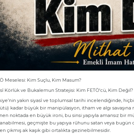
Ö Meselesi: Kim Suçlu, Kim Masum?
asî Körlük ve Bukalemun Stratejisi: Kim FETÖ'cü, Kim Değil?
kiye’nin yakın siyasî ve toplumsal tarihi incelendiğinde, hi
ütü) kadar büyük bir manipülasyon, itham ve algı savaşına
inen noktada en büyük ironi, bu sinsi yapıyla amansız bir m
lanabilmesi, geçmişte bu yapıya rûhunu satan veya bugün on
en çıkmış ak kaşık gibi ortalıkta gezinebilmesidir.