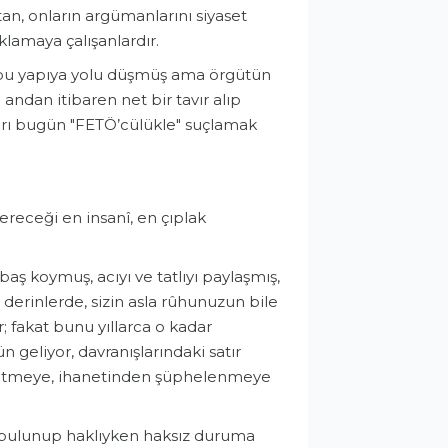
n, onların argümanlarını siyaset
lamaya çalışanlardır.
a bu yapıya yolu düşmüş ama örgütün
 andan itibaren net bir tavır alıp
arı bugün "FETÖ’cülükle" suçlamak
vereceği en insanî, en çıplak
 baş koymuş, acıyı ve tatlıyı paylaşmış,
derinlerde, sizin asla rûhunuzun bile
r; fakat bunu yıllarca o kadar
 geliyor, davranışlarındaki satır
hissetmeye, ihanetinden şüphelenmeye
a bulunup haklıyken haksız duruma