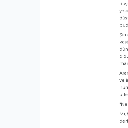
düşm
yaka
düşü
bud
Şimd
kast
dün
oldu
mant
Aran
ve 
hür
öfke
​"Ne
​Muh
deri