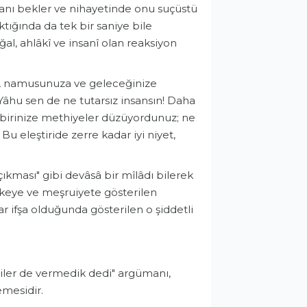
 o anı bekler ve nihayetinde onu suçüstü
ktığında da tek bir saniye bile
al, ahlâkî ve insanî olan reaksiyon
ken, namusunuza ve geleceğinize
"Yâhu sen de ne tutarsız insansın! Daha
irbirinize methiyeler düzüyordunuz; ne
u eleştiride zerre kadar iyi niyet,
çıkması" gibi devâsâ bir mîlâdı bilerek
keye ve meşruiyete gösterilen
ifşa olduğunda gösterilen o şiddetli
ediler de vermedik dedi" argümanı,
emesidir.