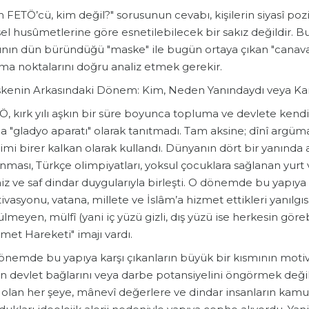
m FETÖ’cü, kim değil?" sorusunun cevabı, kişilerin siyasî poz
sel husûmetlerine göre esnetilebilecek bir sakız değildir. 
nın dün büründüğü "maske" ile bugün ortaya çıkan "canavar"
lma noktalarını doğru analiz etmek gerekir.
skenin Arkasındaki Dönem: Kim, Neden Yanındaydı veya Kar
Ö, kırk yılı aşkın bir süre boyunca topluma ve devlete kendis
a "gladyo aparatı" olarak tanıtmadı. Tam aksine; dînî argüman
imi birer kalkan olarak kullandı. Dünyanın dört bir yanında aç
ması, Türkçe olimpiyatları, yoksul çocuklara sağlanan yurt 
z ve saf dindar duygularıyla birleşti. O dönemde bu yapıya 
vasyonu, vatana, millete ve İslâm’a hizmet ettikleri yanılgısı
lmeyen, mülfî (yani iç yüzü gizli, dış yüzü ise herkesin göre
met Hareketi" imajı vardı.
önemde bu yapıya karşı çıkanların büyük bir kısmının motiva
in devlet bağlarını veya darbe potansiyelini öngörmek deği
î olan her şeye, mânevî değerlere ve dindar insanların kamu