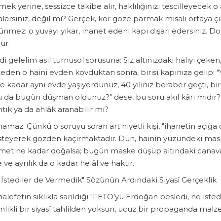
ek yerine, sessizce takibe alır, haklılığınızı tescilleyecek
larsınız, değil mi? Gerçek, kör göze parmak misali ortaya çı
nmez; o yuvayı yıkar, ihanet edeni kapı dışarı edersiniz. Doğ
ur.
i gelelim asıl turnusol sorusuna: Siz altınızdaki halıyı çe
eden o haini evden kovduktan sonra, birisi kapınıza gelip: 
e kadar aynı evde yaşıyordunuz, 40 yılınız beraber geçti, b
 da bugün düşman oldunuz?" dese, bu soru akıl kârı mıdır? B
ık ya da ahlâk aranabilir mi?
amaz. Çünkü o soruyu soran art niyetli kişi, "ihanetin açığa 
isteyerek gözden kaçırmaktadır. Dün, hainin yüzündeki mas
met ne kadar doğalsa; bugün maske düşüp altındaki canavar 
 ve ayrılık da o kadar helâl ve haktır.
 İstediler de Vermedik" Sözünün Ardındaki Siyasî Gerçeklik
alefetin sıklıkla sarıldığı "FETÖ’yü Erdoğan besledi, ne ist
nlikli bir siyasî tahlilden yoksun, ucuz bir propaganda malz