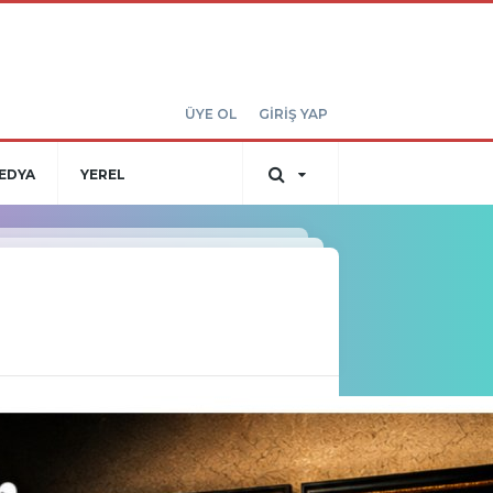
ÜYE OL
GİRİŞ YAP
EDYA
YEREL