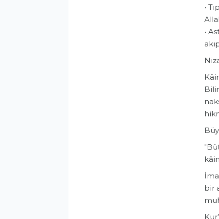
• ​T
Alla
• ​A
akıp
​Ni
​Kâi
Bili
nakş
hikm
​Bü
​"Bü
kâin
​İma
bir 
muh
​Kur