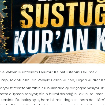
l ve Vahyin Muhteşem Uyumu: Kâinat Kitabını Okumak
Kitap, Tek Müellif: Biri Vahiyle Gelen Kur'an, Diğeri Kudret 
eryalist felsefenin zihinleri bulandırdığı bir çağda yaşıyoruz.
 hatta düşman sanıyor; dînin bilimi dışladığını, aklın ise îma
tersidir. Bu bakış açısı, hem bilimin doğasını hem de İslâm