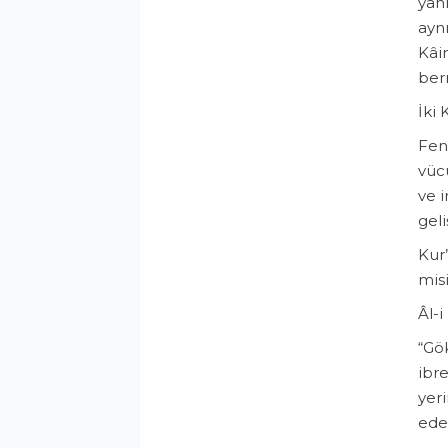
yanı
aynı
Kâin
berr
İki 
​Fen
vüc
ve i
geli
​Ku
mis
Âl-
​“Gö
ibre
yeri
eder