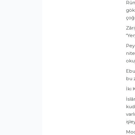
​Rûm
gökl
çoğ
Zâri
“Yer
​Pey
nite
oku
Ebu’
bu z
​İki
​İsl
kudr
varl
işle
​Mod