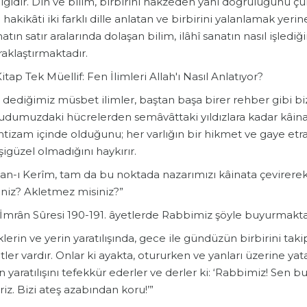
lgıdır. Din ve bilim, birbirini nakzeden yani doğruluğunu çür
 hakikâti iki farklı dille anlatan ve birbirini yalanlamak ye
atın satır aralarında dolaşan bilim, ilâhî sanatın nasıl işledi
aklaştırmaktadır.
Kitap Tek Müellif: Fen İlimleri Allah'ı Nasıl Anlatıyor?
 dediğimiz müsbet ilimler, baştan başa birer rehber gibi bize
udumuzdaki hücrelerden semâvâttaki yıldızlara kadar kâin
ntizam içinde olduğunu; her varlığın bir hikmet ve gaye etra
şigüzel olmadığını haykırır.
r’an-ı Kerîm, tam da bu noktada nazarımızı kâinata çevirere
iniz? Akletmez misiniz?”
i İmrân Sûresi 190-191. âyetlerde Rabbimiz şöyle buyurmakta
klerin ve yerin yaratılışında, gece ile gündüzün birbirini taki
tler vardır. Onlar ki ayakta, otururken ve yanları üzerine yat
n yaratılışını tefekkür ederler ve derler ki: ‘Rabbimiz! Sen
iz. Bizi ateş azabından koru!’”