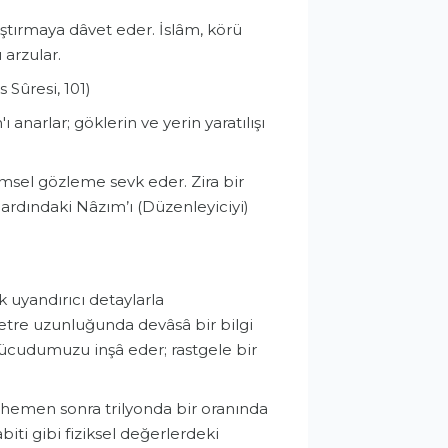
ştırmaya dâvet eder. İslâm, körü
 arzular.
s Sûresi, 101)
 anarlar; göklerin ve yerin yaratılışı
imsel gözleme sevk eder. Zira bir
ardındaki Nâzım’ı (Düzenleyiciyi)
ık uyandırıcı detaylarla
etre uzunluğunda devâsâ bir bilgi
le vücudumuzu inşâ eder; rastgele bir
n hemen sonra trilyonda bir oranında
abiti gibi fiziksel değerlerdeki