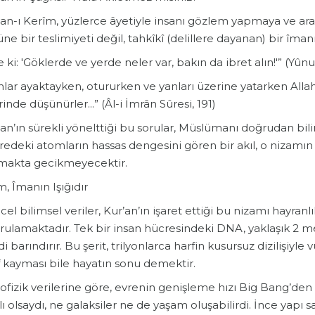
’an-ı Kerîm, yüzlerce âyetiyle insanı gözlem yapmaya ve ara
ne bir teslimiyeti değil, tahkîkî (delillere dayanan) bir îmanı
De ki: 'Göklerde ve yerde neler var, bakın da ibret alın!'” (Yûnu
Onlar ayaktayken, otururken ve yanları üzerine yatarken Allah'ı
inde düşünürler...” (Âl-i İmrân Sûresi, 191)
’an’ın sürekli yönelttiği bu sorular, Müslümanı doğrudan bil
edeki atomların hassas dengesini gören bir akıl, o nizamın 
makta gecikmeyecektir.
im, Îmanın Işığıdır
cel bilimsel veriler, Kur’an’ın işaret ettiği bu nizamı hayranl
rulamaktadır. Tek bir insan hücresindeki DNA, yaklaşık 2 m
di barındırır. Bu şerit, trilyonlarca harfin kusursuz dizilişiy
f kayması bile hayatın sonu demektir.
rofizik verilerine göre, evrenin genişleme hızı Big Bang’de
lı olsaydı, ne galaksiler ne de yaşam oluşabilirdi. İnce yapı s