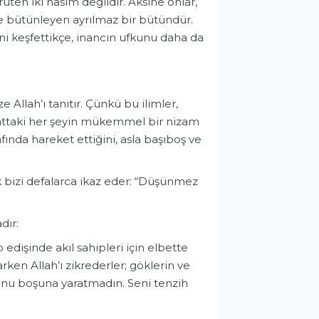
üten iki hasım değildir. Aksine onlar,
rine bütünleyen ayrılmaz bir bütündür.
ğini keşfettikçe, inancın ufkunu daha da
 Allah’ı tanıtır. Çünkü bu ilimler,
attaki her şeyin mükemmel bir nizam
fında hareket ettiğini, asla başıboş ve
k bizi defalarca ikaz eder: “Düşünmez
dır:
p edişinde akıl sahipleri için elbette
arken Allah’ı zikrederler; göklerin ve
 bunu boşuna yaratmadın. Seni tenzih