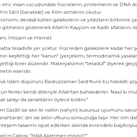
ıp ilmi; insan vücudundaki hücrelerin, proteinlerin ve DNA dizi
h’ın Sânî (Sanatkâr) ve Alîm isimlerini okutur.
stronomi; devâsâ kütleli galaksilerin ve yıldızların birbirin
 gitmesini göstererek Allah’ın Kayyûm ve Kadîr sıfatlarını il
zam, İntizam ve Hikmet
natta tesadüfe yer yoktur. Hücreden galaksilere kadar her şe
min keşfettiği her "kanun" (yerçekimi, termodinamik yasaları 
ettiği birer düzendir. Materyalizmin "tesadüf" diyerek geçiş
etin eseridir.
yük İslâm düşünürü Bediüzzaman Said Nursî bu hakikâti şöyl
tün fenler kendi dilleriyle Allah’tan bahsederler. Nasıl ki mü
at sarayı da sanatkârını öylece bildirir."
m Gazâlî ise akıl ile naklin (vahyin) kusursuz uyumunu savun
anahtardır; din ise aklın ufkunu sonsuzluğa taşır. Her ilim da
teşem tasarımı ispat ederken aslında evrendeki başıboşluğ
’an’ın Çağrısı: "Hâlâ Akletmez misiniz?"