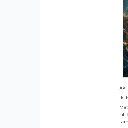
Akı
İki 
​Mat
zıt,
tam 