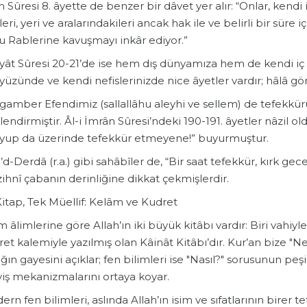
 Sûresi 8. âyette de benzer bir dâvet yer alır: “Onlar, kendi
eri, yeri ve aralarındakileri ancak hak ile ve belirli bir süre 
u Rablerine kavuşmayı inkâr ediyor.”
yât Sûresi 20-21’de ise hem dış dünyamıza hem de kendi iç â
yüzünde ve kendi nefislerinizde nice âyetler vardır; hâlâ g
gamber Efendimiz (sallallâhu aleyhi ve sellem) de tefekkürü
lendirmiştir. Âl-i İmrân Sûresi’ndeki 190-191. âyetler nâzil 
yup da üzerinde tefekkür etmeyene!” buyurmuştur.
d-Derdâ (r.a.) gibi sahâbîler de, “Bir saat tefekkür, kırk ge
ihnî çabanın derinliğine dikkat çekmişlerdir.
 Kitap, Tek Müellif: Kelâm ve Kudret
âm âlimlerine göre Allah’ın iki büyük kitâbı vardır: Biri vahiyl
et kalemiyle yazılmış olan Kâinât Kitâbı’dır. Kur’an bize 
ığın gayesini açıklar; fen bilimleri ise "Nasıl?" sorusunun
yiş mekanizmalarını ortaya koyar.
ern fen bilimleri, aslında Allah’ın isim ve sıfatlarının birer 