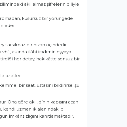
limindeki akıl almaz şifrelerin diliyle
e çarpmadan, kusursuz bir yörüngede
an eder.
y sarsılmaz bir nizam içindedir.
vb.), aslında ilâhî iradenin eşyaya
tirdiği her detay, hakikâtte sonsuz bir
e özetler:
kemmel bir saat, ustasını bildirirse; şu
ur. Ona göre akıl, dînin kapısını açan
lı, kendi uzmanlık alanındaki o
un imkânsızlığını kanıtlamaktadır.