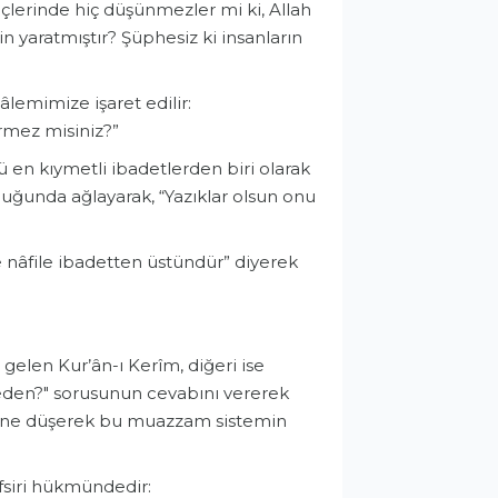
 içlerinde hiç düşünmezler mi ki, Allah
için yaratmıştır? Şüphesiz ki insanların
lemimize işaret edilir:
örmez misiniz?”
 en kıymetli ibadetlerden biri olarak
olduğunda ağlayarak, “Yazıklar olsun onu
ce nâfile ibadetten üstündür” diyerek
e gelen Kur’ân-ı Kerîm, diğeri ise
"Neden?" sorusunun cevabını vererek
 peşine düşerek bu muazzam sistemin
tefsiri hükmündedir: