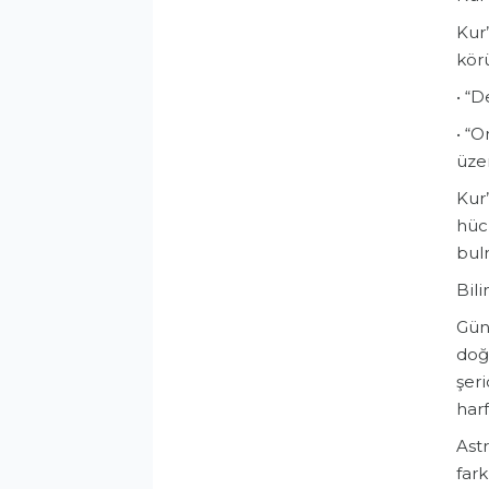
​Kur
körü
• ​“
• ​“
üzer
​Kur
hücr
bul
​Bil
​Gün
doğ
şeri
har
​Ast
fark