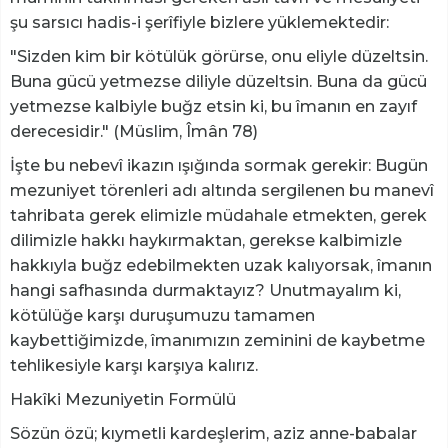
şu sarsıcı hadis-i şerîfiyle bizlere yüklemektedir:
"Sizden kim bir kötülük görürse, onu eliyle düzeltsin.
Buna gücü yetmezse diliyle düzeltsin. Buna da gücü
yetmezse kalbiyle buğz etsin ki, bu îmanın en zayıf
derecesidir." (Müslim, Îmân 78)
İşte bu nebevî ikazın ışığında sormak gerekir: Bugün
mezuniyet törenleri adı altında sergilenen bu manevî
tahribata gerek elimizle müdahale etmekten, gerek
dilimizle hakkı haykırmaktan, gerekse kalbimizle
hakkıyla buğz edebilmekten uzak kalıyorsak, îmanın
hangi safhasında durmaktayız? Unutmayalım ki,
kötülüğe karşı duruşumuzu tamamen
kaybettiğimizde, îmanımızın zeminini de kaybetme
tehlikesiyle karşı karşıya kalırız.
Hakîki Mezuniyetin Formülü
Sözün özü; kıymetli kardeşlerim, aziz anne-babalar