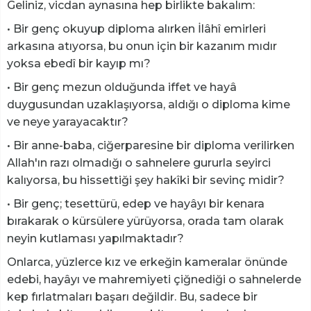
Geliniz, vicdan aynasına hep birlikte bakalım:
• Bir genç okuyup diploma alırken İlâhî emirleri
arkasına atıyorsa, bu onun için bir kazanım mıdır
yoksa ebedî bir kayıp mı?
• Bir genç mezun olduğunda iffet ve hayâ
duygusundan uzaklaşıyorsa, aldığı o diploma kime
ve neye yarayacaktır?
• Bir anne-baba, ciğerparesine bir diploma verilirken
Allah'ın razı olmadığı o sahnelere gururla seyirci
kalıyorsa, bu hissettiği şey hakîki bir sevinç midir?
• Bir genç; tesettürü, edep ve hayâyı bir kenara
bırakarak o kürsülere yürüyorsa, orada tam olarak
neyin kutlaması yapılmaktadır?
Onlarca, yüzlerce kız ve erkeğin kameralar önünde
edebi, hayâyı ve mahremiyeti çiğnediği o sahnelerde
kep fırlatmaları başarı değildir. Bu, sadece bir