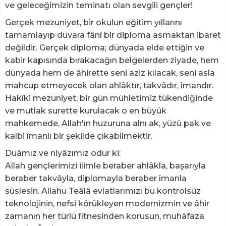
ve geleceğimizin teminatı olan sevgili gençler!
Gerçek mezuniyet, bir okulun eğitim yıllarını
tamamlayıp duvara fânî bir diploma asmaktan ibaret
değildir. Gerçek diploma; dünyada elde ettiğin ve
kabir kapısında bırakacağın belgelerden ziyade, hem
dünyada hem de âhirette seni aziz kılacak, seni asla
mahcup etmeyecek olan ahlâktır, takvâdır, îmandır.
Hakîki mezuniyet; bir gün mühletimiz tükendiğinde
ve mutlak surette kurulacak o en büyük
mahkemede, Allah'ın huzuruna alnı ak, yüzü pak ve
kalbi îmanlı bir şekilde çıkabilmektir.
Duâmız ve niyâzımız odur ki:
Allah gençlerimizi ilimle beraber ahlâkla, başarıyla
beraber takvâyla, diplomayla beraber îmanla
süslesin. Allahu Teâlâ evlatlarımızı bu kontrolsüz
teknolojinin, nefsi körükleyen modernizmin ve âhir
zamanın her türlü fitnesinden korusun, muhâfaza