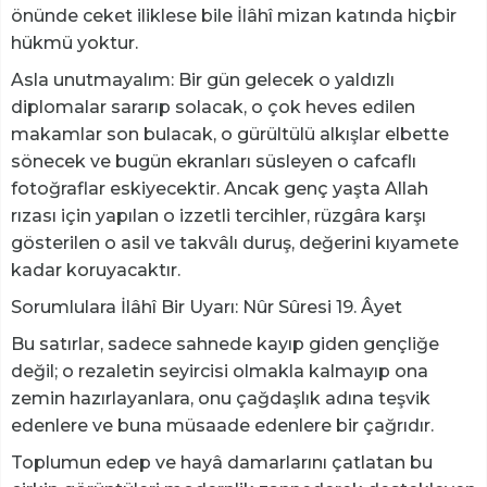
önünde ceket iliklese bile İlâhî mizan katında hiçbir
hükmü yoktur.
Asla unutmayalım: Bir gün gelecek o yaldızlı
diplomalar sararıp solacak, o çok heves edilen
makamlar son bulacak, o gürültülü alkışlar elbette
sönecek ve bugün ekranları süsleyen o cafcaflı
fotoğraflar eskiyecektir. Ancak genç yaşta Allah
rızası için yapılan o izzetli tercihler, rüzgâra karşı
gösterilen o asil ve takvâlı duruş, değerini kıyamete
kadar koruyacaktır.
Sorumlulara İlâhî Bir Uyarı: Nûr Sûresi 19. Âyet
Bu satırlar, sadece sahnede kayıp giden gençliğe
değil; o rezaletin seyircisi olmakla kalmayıp ona
zemin hazırlayanlara, onu çağdaşlık adına teşvik
edenlere ve buna müsaade edenlere bir çağrıdır.
Toplumun edep ve hayâ damarlarını çatlatan bu