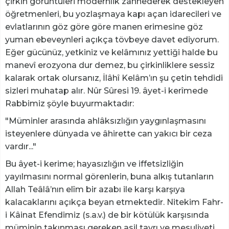
çirkin görüntüleri modernlik zannederek destekleyen
öğretmenleri, bu yozlaşmaya kapı açan idarecileri ve
evlatlarının göz göre göre manen erimesine göz
yuman ebeveynleri açıkça tövbeye davet ediyorum.
Eğer gücünüz, yetkiniz ve kelâmınız yettiği halde bu
manevî erozyona dur demez, bu çirkinliklere sessiz
kalarak ortak olursanız, İlâhî Kelâm’ın şu çetin tehdidi
sizleri muhatap alır. Nûr Sûresi 19. âyet-i kerîmede
Rabbimiz şöyle buyurmaktadır:
"Müminler arasında ahlâksızlığın yaygınlaşmasını
isteyenlere dünyada ve âhirette can yakıcı bir ceza
vardır..."
Bu âyet-i kerime; hayasızlığın ve iffetsizliğin
yayılmasını normal görenlerin, buna alkış tutanların
Allah Teâlâ’nın elîm bir azabı ile karşı karşıya
kalacaklarını açıkça beyan etmektedir. Nitekim Fahr-
i Kâinat Efendimiz (s.a.v.) de bir kötülük karşısında
müminin takınması gereken asil tavrı ve mesuliyeti