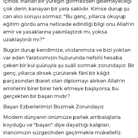
içinde, inanan bir yüreğin görmezden gelemeyeceği
çok derin, kanayan bir yara saklıdır. Kimse durup şu
can alıcı soruyu sormaz: "Bu genç, yıllarca okuyup
eğitim gördü ama neticede edindiği bilgi onu Allah'ın
emir ve yasaklarına yakınlaştırdı mı, yoksa
uzaklaştırdı mı?"
Bugün durup kendimize, vicdanımıza ve bizi yoktan
var eden Yaratıcımızın huzurunda nefsini hesaba
çeken bir kul şuûruyla şu suâli sormak zorundayız: Bir
genç, yıllarca dirsek çürüterek fânî bir kâğıt
parçasından ibaret olan diplomayı alırken Allah’ın
emirlerini birer birer terk etmeye başlıyorsa, bu
gerçekten bir başarı mıdır?
Başarı Ezberlerimizi Bozmak Zorundayız
Modern dünyanın önümüze parlak ambalajlarla
koyduğu ve "başarı" diye dayattığı kalıpları,
inancımızın süzgecinden geçirmekle mükellefiz.