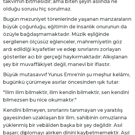
takvimin bitmesidir; ama biten şeyin aslında ne
olduğu sorusu hiç sorulmaz.
Bugün mezuniyet törenlerinde yaşanan manzaraların
büyük çoğunluğu, eğitimin de insanlık onurunun da
özüyle bağdaşmamaktadır. Müzik eşliğinde
sergilenen ölçüsüz eğlenceler, mahremiyetin göz
ardı edildiği kıyafetler ve edep sınırlarını zorlayan
gösteriler acı bir gerçeği haykırmaktadır: Alkışlanan
şey bir muvaffâkiyet değil, manevî bir iflastır.
Büyük mutasavvıf Yunus Emre’nin şu meşhur kelâmı,
bugünkü çürümeye asırlar öncesinden ışık tutar:
"İlim ilim bilmektir, ilim kendin bilmektir, sen kendini
bilmezsen bu nice okumaktır."
Kendini bilmeyen, sınırlarını tanımayan ve yaratılış
gayesinden uzaklaşan bir ilim, sahibinin omuzlarına
yüklenmiş bir vebâlden başka bir şey değildir. Asıl
başarı; diplomayı alırken dînini kaybetmemektir. Asıl