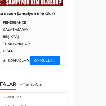
Bu Sezon Şampiyon Kim Olur?
FENERBAHÇE
GALATASARAY
BEŞİKTAŞ
TRABZONSPOR
DİĞER
SONUÇLAR
OY KULLAN
YFALAR
Tüm Sayfalar
lilik Politikası