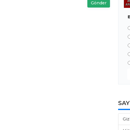
Gönder
SA
Giz