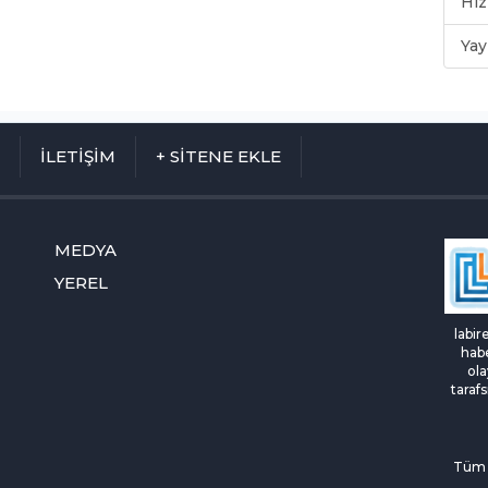
Hiz
Yay
M
İLETİŞİM
+ SİTENE EKLE
MEDYA
YEREL
labir
habe
ola
tarafs
Tüm H