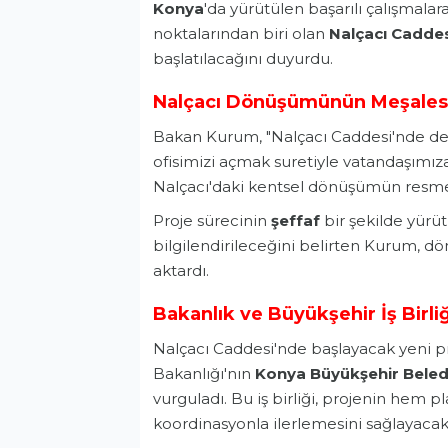
Konya
'da yürütülen başarılı çalışmal
noktalarından biri olan
Nalçacı Cadde
başlatılacağını duyurdu.
Nalçacı Dönüşümünün Meşalesi
Bakan Kurum, "Nalçacı Caddesi'nde de 
ofisimizi açmak suretiyle vatandaşımıza
Nalçacı'daki kentsel dönüşümün resmen 
Proje sürecinin
şeffaf
bir şekilde yürüt
bilgilendirileceğini belirten Kurum,
aktardı.
Bakanlık ve Büyükşehir İş Birliğ
Nalçacı Caddesi'nde başlayacak yeni pro
Bakanlığı'nın
Konya
Büyükşehir Beled
vurguladı. Bu iş birliği, projenin hem
koordinasyonla ilerlemesini sağlayacak