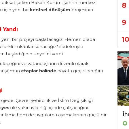
ara dikkat çeken Bakan Kurum, şehrin merkezi
8
si
için yeni bir
kentsel dönüşüm
projesinin
9
 Yandı
1
yeni bir projeyi başlatacağız. Hemen orada
 farklı imkânlar sunacağız" ifadeleriyle
başladığının sinyalini verdi.
üleceğini ve vatandaşların düzenli olarak
 dönüşümün
etaplar halinde
hayata geçirileceğini
i
jede, Çevre, Şehircilik ve İklim Değişikliği
iyesi
ile yakın iş birliği içinde çalışacağını
KASTAMONU’DA ÖRNEK SOSYAL SORUMLULUK HAREKETİ!
 planlama hem de uygulama aşamalarının güçlü bir
.
GÜNCEL