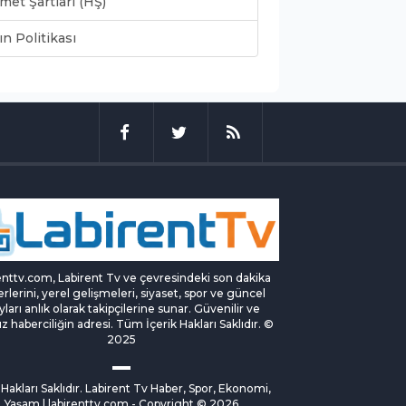
met Şartları (HŞ)
ın Politikası
enttv.com, Labirent Tv ve çevresindeki son dakika
rlerini, yerel gelişmeleri, siyaset, spor ve güncel
yları anlık olarak takipçilerine sunar. Güvenilir ve
ız haberciliğin adresi. Tüm İçerik Hakları Saklıdır. ©
2025
akları Saklıdır. Labirent Tv Haber, Spor, Ekonomi,
Yaşam | labirenttv.com - Copyright © 2026