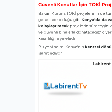
Güvenli Konut
lar İçin
TOKİ
Proj
Bakan Kurum, TOKİ projelerinin de tüm h
genelinde olduğu gibi
Konya'da da vat
kolaylaştıracak
projelerin süreceğini d
ve güvenli binalarla donatacağız" diye
kararlılığını yineledi.
Bu yeni adım, Konya'nın
kentsel dönü
işaret ediyor
Labirent 