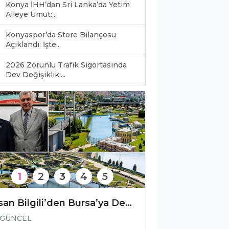
Konya İHH’dan Sri Lanka’da Yetim
Aileye Umut:...
Konyaspor’da Store Bilançosu
Açıklandı: İşte...
2026 Zorunlu Trafik Sigortasında
0
Dev Değişiklik:...
1
2
3
4
5
​İhsan Bilgili’den Bursa’ya Dev Proje Önerisi: Türk Dünyası "Mineatürkistan"da Buluşacak
GÜNCEL
GÜNCEL