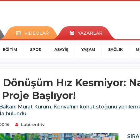
VİDEOLAR
YAZARLAR
EĞİTİM
SPOR
ASAYİŞ
YAŞAM
SAĞLIK
M
 Dönüşüm Hız Kesmiyor: Na
Proje Başlıyor!
iği Bakanı Murat Kurum, Konya'nın konut stoğunu yenileme
da bulundu.
00:16
Labirent tv
SIRA