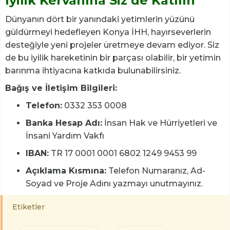
İyilik Kervanına Siz de Katılın
Dünyanın dört bir yanındaki yetimlerin yüzünü
güldürmeyi hedefleyen Konya İHH, hayırseverlerin
desteğiyle yeni projeler üretmeye devam ediyor. Siz
de bu iyilik hareketinin bir parçası olabilir, bir yetimin
barınma ihtiyacına katkıda bulunabilirsiniz.
Bağış ve İletişim Bilgileri:
Telefon:
0332 353 0008
Banka Hesap Adı:
İnsan Hak ve Hürriyetleri ve
İnsani Yardım Vakfı
IBAN:
TR 17 0001 0001 6802 1249 9453 99
Açıklama Kısmına:
Telefon Numaranız, Ad-
Soyad ve Proje Adını yazmayı unutmayınız.
Etiketler