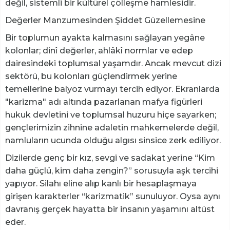
değil, sistemli bir kültürel çölleşme hamlesidir.
​Değerler Manzumesinden Şiddet Güzellemesine
​Bir toplumun ayakta kalmasını sağlayan yegâne
kolonlar; dinî değerler, ahlâkî normlar ve edep
dairesindeki toplumsal yaşamdır. Ancak mevcut dizi
sektörü, bu kolonları güçlendirmek yerine
temellerine balyoz vurmayı tercih ediyor. Ekranlarda
"karizma" adı altında pazarlanan mafya figürleri
hukuk devletini ve toplumsal huzuru hiçe sayarken;
gençlerimizin zihnine adaletin mahkemelerde değil,
namluların ucunda olduğu algısı sinsice zerk ediliyor.
​Dizilerde genç bir kız, sevgi ve sadakat yerine “Kim
daha güçlü, kim daha zengin?” sorusuyla aşk tercihi
yapıyor. Silahı eline alıp kanlı bir hesaplaşmaya
girişen karakterler “karizmatik” sunuluyor. Oysa aynı
davranış gerçek hayatta bir insanın yaşamını altüst
eder.