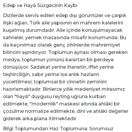
​Edep ve Hayâ Süzgecinin Kaybı
​Dizilerde servis edilen edep dışı görüntüler ve çarpık
ilişki ağları, Türk aile yapısının en mahrem kalelerini
kuşatmış durumdadır. Aile içinde konuşulmayacak
sahneler, yemek masasında misafir konumunda. Bu
da kaçınılmaz olarak genç zihinlerde mahremiyet
bilincini aşındırıyor. Toplumun aynası olması gereken
medya, toplumun yönünü karartan bir perdeye
dönüşüyor. Sadakat yerine ihanetin, iffet yerine
teşhirciliğin, sabır yerine ise anlık hazların
yüceltilmesi; toplumsal bir cinnetin zeminini
hazırlamaktadır. Binlerce yıllık medeniyet mirasımız
olan "hayâ" duygusu reyting uğruna kurban
edilmekte; "modernlik" maskesi altında ahlâkî bir
çözülme normalize edilmekte, dînî ve ahlâkî değerler
giderek arka plana itilmektedir.
​Bilgi Toplumundan Haz Toplumuna: Sorumsuz