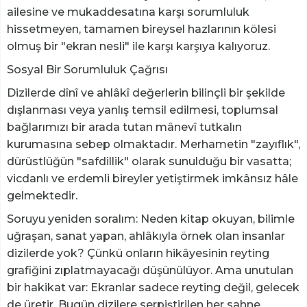
ailesine ve mukaddesatına karşı sorumluluk
hissetmeyen, tamamen bireysel hazlarının kölesi
olmuş bir "ekran nesli" ile karşı karşıya kalıyoruz.
​Sosyal Bir Sorumluluk Çağrısı
​Dizilerde dînî ve ahlâkî değerlerin bilinçli bir şekilde
dışlanması veya yanlış temsil edilmesi, toplumsal
bağlarımızı bir arada tutan mânevî tutkalın
kurumasına sebep olmaktadır. Merhametin "zayıflık",
dürüstlüğün "safdillik" olarak sunulduğu bir vasatta;
vicdanlı ve erdemli bireyler yetiştirmek imkânsız hâle
gelmektedir.
​Soruyu yeniden soralım: Neden kitap okuyan, bilimle
uğraşan, sanat yapan, ahlâkıyla örnek olan insanlar
dizilerde yok? Çünkü onların hikâyesinin reyting
grafiğini zıplatmayacağı düşünülüyor. Ama unutulan
bir hakikat var: Ekranlar sadece reyting değil, gelecek
de üretir. Bugün dizilere serpiştirilen her sahne,