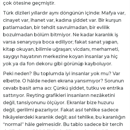
çok ötesine geçmiştir.
​Türk dizileri yıllardır aynı döngünün içinde: Mafya var,
cinayet var, ihanet var, kadına şiddet var. Bir kurşun
patlamadan, bir tehdit savrulmadan, bir evlilik
bozulmadan bölüm bitmiyor. Ne kadar karanlık iş
varsa senaryoya boca ediliyor; fakat sanat yapan,
kitap okuyan, bilimle uğraşan; vicdanı, merhameti,
saygıyı hayatının merkezine koyan insanlar ya hiç
yok ya da fon dekoru gibi görünüp kayboluyor.
​Peki neden? Bu toplumda iyi insanlar yok mu? Var
elbette. O hâlde neden ekrana yansımıyor? Sorunun
cevabı basit ama acı: Çünkü şiddet, tutku ve entrika
sattırıyor. Reyting grafikleri insanların nezâketini
değil, tansiyonunu ölçüyor. Ekranlar bize huzuru
değil, gerilimi pazarlıyor. Fakat asıl tehlike sadece
hikâyelerdeki karanlık değil; asıl tehlike, bu karanlığın
“normal” hâle gelmesidir. Bu tablo sadece bir tercih