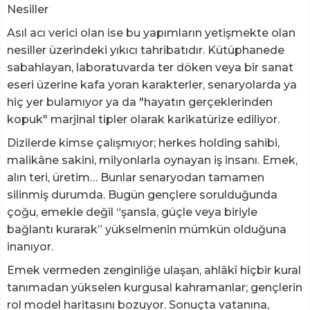
Nesiller
​Asıl acı verici olan ise bu yapımların yetişmekte olan
nesiller üzerindeki yıkıcı tahribatıdır. Kütüphanede
sabahlayan, laboratuvarda ter döken veya bir sanat
eseri üzerine kafa yoran karakterler, senaryolarda ya
hiç yer bulamıyor ya da "hayatın gerçeklerinden
kopuk" marjinal tipler olarak karikatürize ediliyor.
​Dizilerde kimse çalışmıyor; herkes holding sahibi,
malikâne sakini, milyonlarla oynayan iş insanı. Emek,
alın teri, üretim… Bunlar senaryodan tamamen
silinmiş durumda. Bugün gençlere sorulduğunda
çoğu, emekle değil “şansla, güçle veya biriyle
bağlantı kurarak” yükselmenin mümkün olduğuna
inanıyor.
​Emek vermeden zenginliğe ulaşan, ahlâkî hiçbir kural
tanımadan yükselen kurgusal kahramanlar; gençlerin
rol model haritasını bozuyor. Sonuçta vatanına,