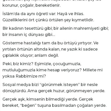
korunur, çoğalır, bereketlenir.
İslâm’da da aynı öğreti var: Hayâ ve ihlas.
Güzelliklerini ört çünkü örtülen şey kıymetlidir.
Bir kadının tesettürü gibi; bir ailenin mahremiyeti gibi;
bir insanın iç dünyası gibi…
Gösterme hastalığı tam da bu örtüyü yırtıyor. Ve
yırtılan örtünün altında kalan, ne yazık ki sadece
çıplaklık oluyor; anlam değil.
​Peki, biz kimiz? Eşimizle, çocuğumuzla,
mutluluğumuzla kime hesap veriyoruz? Millete mi
yoksa Rabbimize mi?
Sosyal medya bizi “görünmek isteyen” bir nesle
dönüştürdü. Ama gerçek huzur, görünmeyen yerde.
Gerçek aşk, kimsenin bilmediği yerde. Gerçek
bereket, “beğen” tuşuna basılmadan çoğalan yerde.