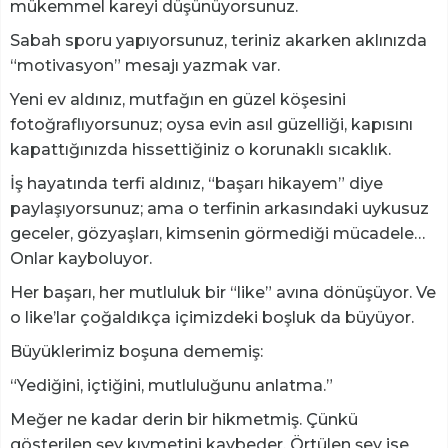
mükemmel kareyi düşünüyorsunuz.
Sabah sporu yapıyorsunuz, teriniz akarken aklınızda
“motivasyon” mesajı yazmak var.
Yeni ev aldınız, mutfağın en güzel köşesini
fotoğraflıyorsunuz; oysa evin asıl güzelliği, kapısını
kapattığınızda hissettiğiniz o korunaklı sıcaklık.
İş hayatında terfi aldınız, “başarı hikayem” diye
paylaşıyorsunuz; ama o terfinin arkasındaki uykusuz
geceler, gözyaşları, kimsenin görmediği mücadele…
Onlar kayboluyor.
Her başarı, her mutluluk bir “like” avına dönüşüyor. Ve
o like’lar çoğaldıkça içimizdeki boşluk da büyüyor.
​Büyüklerimiz boşuna dememiş:
“Yediğini, içtiğini, mutluluğunu anlatma.”
Meğer ne kadar derin bir hikmetmiş. Çünkü
gösterilen şey kıymetini kaybeder. Örtülen şey ise