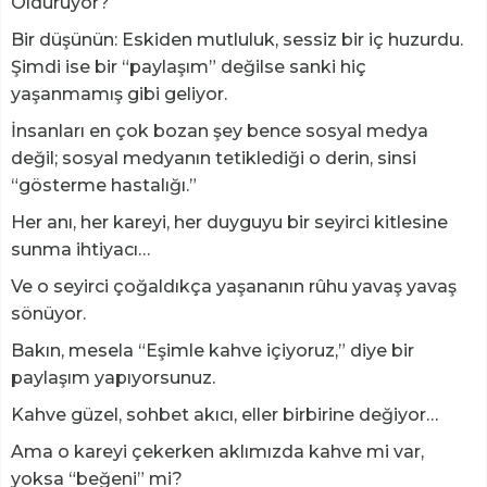
Öldürüyor?
​Bir düşünün: Eskiden mutluluk, sessiz bir iç huzurdu.
Şimdi ise bir “paylaşım” değilse sanki hiç
yaşanmamış gibi geliyor.
İnsanları en çok bozan şey bence sosyal medya
değil; sosyal medyanın tetiklediği o derin, sinsi
“gösterme hastalığı.”
Her anı, her kareyi, her duyguyu bir seyirci kitlesine
sunma ihtiyacı…
Ve o seyirci çoğaldıkça yaşananın rûhu yavaş yavaş
sönüyor.
​Bakın, mesela “Eşimle kahve içiyoruz,” diye bir
paylaşım yapıyorsunuz.
Kahve güzel, sohbet akıcı, eller birbirine değiyor…
Ama o kareyi çekerken aklımızda kahve mi var,
yoksa “beğeni” mi?