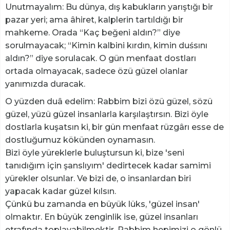
Unutmayalım: Bu dünya, dış kabukların yarıştığı bir
pazar yeri; ama âhiret, kalplerin tartıldığı bir
mahkeme. Orada “Kaç beğeni aldın?” diye
sorulmayacak; “Kimin kalbini kırdın, kimin duśsını
aldın?” diye sorulacak. O gün menfaat dostları
ortada olmayacak, sadece özü güzel olanlar
yanımızda duracak.
O yüzden duâ edelim: Rabbim bizi özü güzel, sözü
güzel, yüzü güzel insanlarla karşılaştırsın. Bizi öyle
dostlarla kuşatsın ki, bir gün menfaat rüzgârı esse de
dostluğumuz kökünden oynamasın.
Bizi öyle yüreklerle buluştursun ki, bize 'seni
tanıdığım için şanslıyım' dedirtecek kadar samimi
yürekler olsunlar. Ve bizi de, o insanlardan biri
yapacak kadar güzel kılsın.
Çünkü bu zamanda en büyük lüks, 'güzel insan'
olmaktır. En büyük zenginlik ise, güzel insanları
etrafında toplayabilmektir. Rabbim hepimizi o gönlü