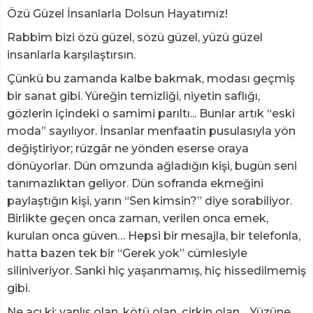
Özü Güzel İnsanlarla Dolsun Hayatımız!
Rabbim bizi özü güzel, sözü güzel, yüzü güzel
insanlarla karşılaştırsın.
Çünkü bu zamanda kalbe bakmak, modası geçmiş
bir sanat gibi. Yüreğin temizliği, niyetin saflığı,
gözlerin içindeki o samimi parıltı... Bunlar artık “eski
moda” sayılıyor. İnsanlar menfaatin pusulasıyla yön
değiştiriyor; rüzgâr ne yönden eserse oraya
dönüyorlar. Dün omzunda ağladığın kişi, bugün seni
tanımazlıktan geliyor. Dün sofranda ekmeğini
paylaştığın kişi, yarın “Sen kimsin?” diye sorabiliyor.
Birlikte geçen onca zaman, verilen onca emek,
kurulan onca güven… Hepsi bir mesajla, bir telefonla,
hatta bazen tek bir “Gerek yok” cümlesiyle
siliniveriyor. Sanki hiç yaşanmamış, hiç hissedilmemiş
gibi.
Ne acı ki; yanlış olan, kötü olan, çirkin olan… Yüzüne