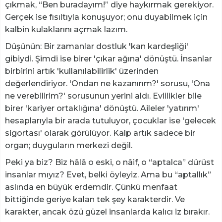
çıkmak, “Ben buradayım!” diye haykırmak gerekiyor.
Gerçek ise fısıltıyla konuşuyor; onu duyabilmek için
kalbin kulaklarını açmak lazım.
Düşünün: Bir zamanlar dostluk 'kan kardeşliği'
gibiydi. Şimdi ise birer 'çıkar ağına' dönüştü. İnsanlar
birbirini artık 'kullanılabilirlik' üzerinden
değerlendiriyor. 'Ondan ne kazanırım?' sorusu, 'Ona
ne verebilirim?' sorusunun yerini aldı. Evlilikler bile
birer 'kariyer ortaklığına' dönüştü. Aileler 'yatırım'
hesaplarıyla bir arada tutuluyor, çocuklar ise 'gelecek
sigortası' olarak görülüyor. Kalp artık sadece bir
organ; duyguların merkezi değil.
Peki ya biz? Biz hâlâ o eski, o nâif, o “aptalca” dürüst
insanlar mıyız? Evet, belki öyleyiz. Ama bu “aptallık”
aslında en büyük erdemdir. Çünkü menfaat
bittiğinde geriye kalan tek şey karakterdir. Ve
karakter, ancak özü güzel insanlarda kalıcı iz bırakır.