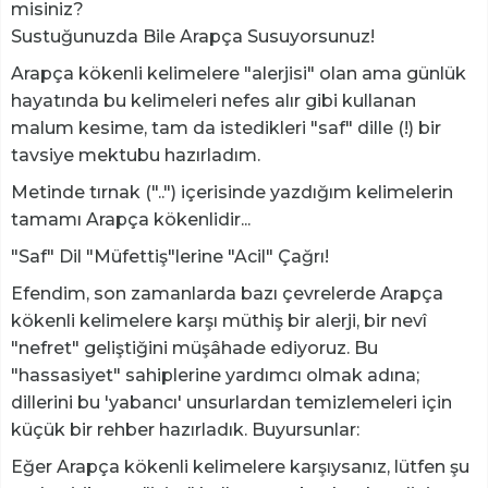
misiniz?
Sustuğunuzda Bile Arapça Susuyorsunuz!
​Arapça kökenli kelimelere "alerjisi" olan ama günlük
hayatında bu kelimeleri nefes alır gibi kullanan
malum kesime, tam da istedikleri "saf" dille (!) bir
tavsiye mektubu hazırladım.
Metinde tırnak ("..") içerisinde yazdığım kelimelerin
tamamı Arapça kökenlidir...
"​Saf" Dil "Müfettiş"lerine "Acil" Çağrı!
​Efendim, son zamanlarda bazı çevrelerde Arapça
kökenli kelimelere karşı müthiş bir alerji, bir nevî
"nefret" geliştiğini müşâhade ediyoruz. Bu
"hassasiyet" sahiplerine yardımcı olmak adına;
dillerini bu 'yabancı' unsurlardan temizlemeleri için
küçük bir rehber hazırladık. Buyursunlar:
​Eğer Arapça kökenli kelimelere karşıysanız, lütfen şu