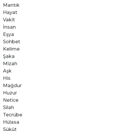
Mantık
Hayat
Vakit
İnsan
Eşya
Sohbet
Kelime
Şaka
Mizah
Aşk
His
Mağdur
Huzur
Netice
Silah
Tecrübe
Hülasa
Sükût