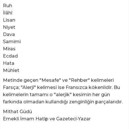
Ruh
İlâhî
Lisan
Niyet
Dava
Samimi
Miras
Ecdad
Hata
Mühlet
Metinde geçen "Mesafe" ve "Rehber" kelimeleri
Farsça; "Alerji" kelimesi ise Fransızca kökenlidir. Bu
kelimelerin tamamı o "alerjik" kesimin her gün
farkında olmadan kullandığı zenginliğin parçalarıdır.
Mithat Güdü
Emekli İmam Hatip ve Gazeteci-Yazar