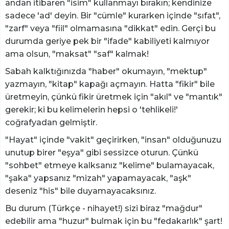
andan itibaren "isim" kullanmayı bırakın; kendinize
sadece 'ad' deyin. Bir "cümle" kurarken içinde "sıfat",
"zarf" veya "fiil" olmamasına "dikkat" edin. Gerçi bu
durumda geriye pek bir "ifade" kabiliyeti kalmıyor
ama olsun, "maksat" "saf" kalmak!
​Sabah kalktığınızda "haber" okumayın, "mektup"
yazmayın, "kitap" kapağı açmayın. Hatta "fikir" bile
üretmeyin, çünkü fikir üretmek için "akıl" ve "mantık"
gerekir; ki bu kelimelerin hepsi o 'tehlikeli!'
coğrafyadan gelmiştir.
"​Hayat" içinde "vakit" geçirirken, "insan" olduğunuzu
unutup birer "eşya" gibi sessizce oturun. Çünkü
"sohbet" etmeye kalksanız "kelime" bulamayacak,
"şaka" yapsanız "mizah" yapamayacak, "aşk"
deseniz "his" bile duyamayacaksınız.
​Bu durum (Türkçe - nihayet!) sizi biraz "mağdur"
edebilir ama "huzur" bulmak için bu "fedakarlık" şart!