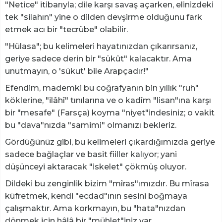
"Netice" itibarıyla; dile karşı savaş açarken, elinizdeki
tek "silahın" yine o dilden devşirme olduğunu fark
etmek acı bir "tecrübe" olabilir.
"​Hülasa"; bu kelimeleri hayatınızdan çıkarırsanız,
geriye sadece derin bir "sükût" kalacaktır. Ama
unutmayın, o 'sükut' bile Arapçadır!"
Efendim, mademki bu coğrafyanın bin yıllık "ruh"
köklerine, "ilâhî" tınılarına ve o kadîm "lisan"ına karşı
bir "mesafe" (Farsça) koyma "niyet"indesiniz; o vakit
bu "dava"nızda "samimi" olmanızı bekleriz.
Gördüğünüz gibi, bu kelimeleri çıkardığımızda geriye
sadece bağlaçlar ve basit fiiller kalıyor; yani
düşünceyi aktaracak "iskelet" çökmüş oluyor.
Dildeki bu zenginlik bizim "mîras"ımızdır. Bu mîrasa
küfretmek, kendi "ecdad"ının sesini boğmaya
çalışmaktır. Ama korkmayın, bu "hata"nızdan
dönmek için hâlâ bir "mühlet"iniz var.